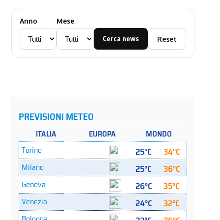
Anno
Mese
Cerca news
Reset