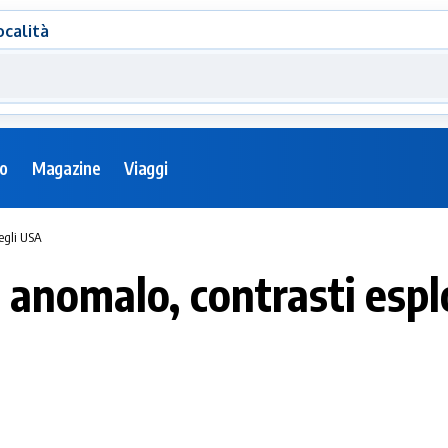
ocalità
eo
Magazine
Viaggi
negli USA
 anomalo, contrasti espl