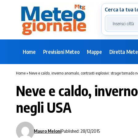
Cerca la tua l
Home
Previsioni Meteo
Mappe
Diretta Met
Home
»
Neve e caldo, inverno anomalo, contrasti esplosivi: strage tornado 
Neve e caldo, inverno
negli USA
Mauro Meloni
Published: 28/12/2015