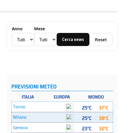
Anno
Mese
Cerca news
Reset