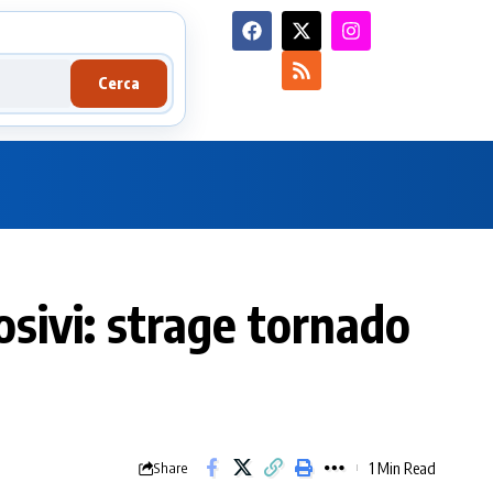
Cerca
osivi: strage tornado
1 Min Read
Share