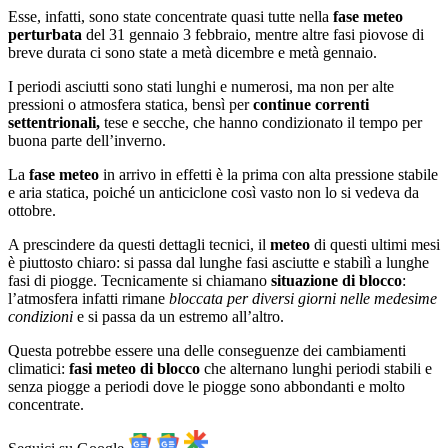
Esse, infatti, sono state concentrate quasi tutte nella
fase meteo
perturbata
del 31 gennaio 3 febbraio, mentre altre fasi piovose di
breve durata ci sono state a metà dicembre e metà gennaio.
I periodi asciutti sono stati lunghi e numerosi, ma non per alte
pressioni o atmosfera statica, bensì per
continue correnti
settentrionali,
tese e secche, che hanno condizionato il tempo per
buona parte dell’inverno.
La
fase meteo
in arrivo in effetti è la prima con alta pressione stabile
e aria statica, poiché un anticiclone così vasto non lo si vedeva da
ottobre.
A prescindere da questi dettagli tecnici, il
meteo
di questi ultimi mesi
è piuttosto chiaro: si passa dal lunghe fasi asciutte e stabilì a lunghe
fasi di piogge. Tecnicamente si chiamano
situazione di blocco
:
l’atmosfera infatti rimane
bloccata per diversi giorni nelle medesime
condizioni
e si passa da un estremo all’altro.
Questa potrebbe essere una delle conseguenze dei cambiamenti
climatici:
fasi meteo di blocco
che alternano lunghi periodi stabili e
senza piogge a periodi dove le piogge sono abbondanti e molto
concentrate.