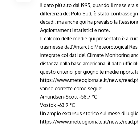
il dato più alto dal 1995, quando il mese era 
differenza del Polo Sud, è stato contrasseg
decadi, ma anche qui ha prevalso la flessione 
Aggiornamenti statistici e note.
Il calcolo delle medie qui presentato è a cur
trasmesse dall’Antarctic Meteorological Re
integrate coi dati del Climate Monitoring an
distanza dalla base americana; il dato ufficia
questo criterio, per giugno le medie riportat
https://www.meteogiornale.it/news/read.p
vanno corrette come segue:
Amundsen-Scott -58,7 °C
Vostok -63,9 °C
Un ampio excursus storico sul mese di luglio 
https://www.meteogiornale.it/news/read.