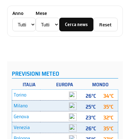
Anno
Mese
Cerca news
Reset