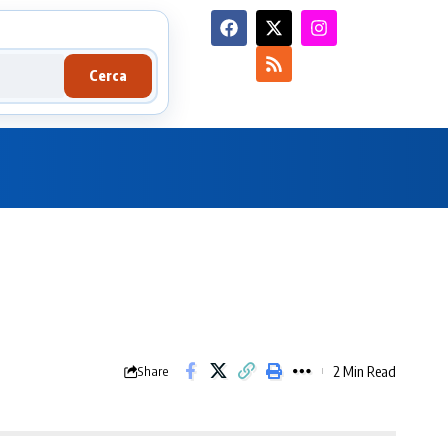
Cerca
2 Min Read
Share