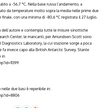
salito a -56,7 °C. Nella base russa l’andamento, a
nato da temperature molto sopra la media nelle prime due
finale, con una minima di -80,6 °C registrata il 27 luglio.
a dell’autore e contempla tutte le misure sinottiche
search Center; le mancanti, per Amundsen-Scott sono
d Diagnostics Laboratory, la cui stazione sorge a poca
le fa invece capo alla British Antarctic Survey. Stante
e in
hp?id=11399
nelle due basi è reperibile in:
php?id=8806