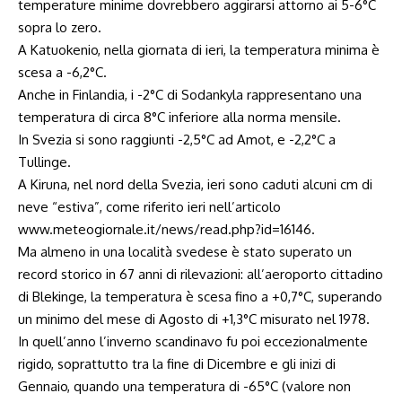
temperature minime dovrebbero aggirarsi attorno ai 5-6°C
sopra lo zero.
A Katuokenio, nella giornata di ieri, la temperatura minima è
scesa a -6,2°C.
Anche in Finlandia, i -2°C di Sodankyla rappresentano una
temperatura di circa 8°C inferiore alla norma mensile.
In Svezia si sono raggiunti -2,5°C ad Amot, e -2,2°C a
Tullinge.
A Kiruna, nel nord della Svezia, ieri sono caduti alcuni cm di
neve “estiva”, come riferito ieri nell’articolo
www.meteogiornale.it/news/read.php?id=16146.
Ma almeno in una località svedese è stato superato un
record storico in 67 anni di rilevazioni: all’aeroporto cittadino
di Blekinge, la temperatura è scesa fino a +0,7°C, superando
un minimo del mese di Agosto di +1,3°C misurato nel 1978.
In quell’anno l’inverno scandinavo fu poi eccezionalmente
rigido, soprattutto tra la fine di Dicembre e gli inizi di
Gennaio, quando una temperatura di -65°C (valore non