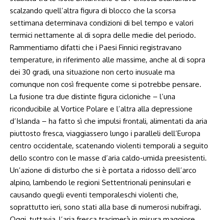
scalzando quell’altra figura di blocco che la scorsa
settimana determinava condizioni di bel tempo e valori
termici nettamente al di sopra delle medie del periodo.
Rammentiamo difatti che i Paesi Finnici registravano
temperature, in riferimento alle massime, anche al di sopra
dei 30 gradi, una situazione non certo inusuale ma
comunque non così frequente come si potrebbe pensare.
La fusione tra due distinte figura cicloniche – l’una
riconducibile al Vortice Polare e l’altra alla depressione
d’Islanda – ha fatto sì che impulsi frontali, alimentati da aria
piuttosto fresca, viaggiassero lungo i paralleli dell’Europa
centro occidentale, scatenando violenti temporali a seguito
dello scontro con le masse d’aria caldo-umida preesistenti.
Un’azione di disturbo che si è portata a ridosso dell’arco
alpino, lambendo le regioni Settentrionali peninsulari e
causando quegli eventi temporaleschi violenti che,
soprattutto ieri, sono stati alla base di numerosi nubifragi.
Oggi, tuttavia, l’aria fresca tracimerà in misura maggiore