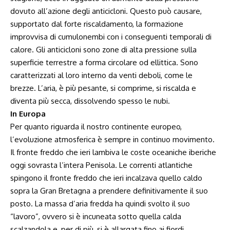
dovuto all’azione degli anticicloni. Questo può causare,
supportato dal forte riscaldamento, la formazione
improvvisa di cumulonembi con i conseguenti temporali di
calore. Gli anticicloni sono zone di alta pressione sulla
superficie terrestre a forma circolare od ellittica. Sono
caratterizzati al loro interno da venti deboli, come le
brezze. L’aria, è più pesante, si comprime, si riscalda e
diventa più secca, dissolvendo spesso le nubi.
In Europa
Per quanto riguarda il nostro continente europeo,
l’evoluzione atmosferica è sempre in continuo movimento.
Il fronte freddo che ieri lambiva le coste oceaniche iberiche
oggi sovrasta l’intera Penisola. Le correnti atlantiche
spingono il fronte freddo che ieri incalzava quello caldo
sopra la Gran Bretagna a prendere definitivamente il suo
posto. La massa d’aria fredda ha quindi svolto il suo
“lavoro”, ovvero si è incuneata sotto quella calda
scalzandola e, per di più, si è allargata fino ai fiordi