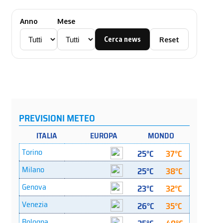
Anno
Mese
Cerca news
Reset