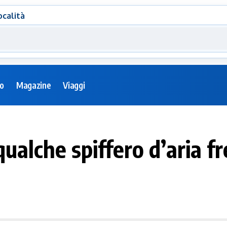
ocalità
eo
Magazine
Viaggi
alche spiffero d’aria fr