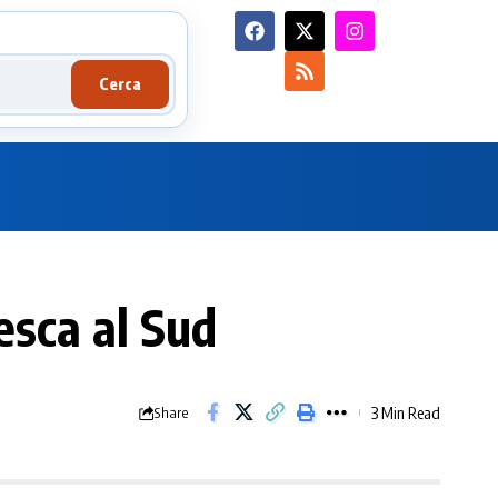
Cerca
esca al Sud
3 Min Read
Share