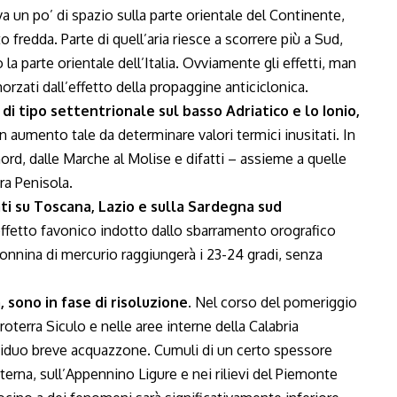
a un po’ di spazio sulla parte orientale del Continente,
fredda. Parte di quell’aria riesce a scorrere più a Sud,
la parte orientale dell’Italia. Ovviamente gli effetti, man
orzati dall’effetto della propaggine anticiclonica.
i tipo settentrionale sul basso Adriatico e lo Ionio,
n aumento tale da determinare valori termici inusitati. In
ord, dalle Marche al Molise e difatti – assieme a quelle
ra Penisola.
ati su Toscana, Lazio e sulla Sardegna sud
ffetto favonico indotto dallo sbarramento orografico
lonnina di mercurio raggiungerà i 23-24 gradi, senza
 sono in fase di risoluzione.
Nel corso del pomeriggio
terra Siculo e nelle aree interne della Calabria
siduo breve acquazzone. Cumuli di un certo spessore
erna, sull’Appennino Ligure e nei rilievi del Piemonte