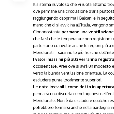
Il sistema nuvoloso che vi ruota attorno trov
ove permane una circolazione d’aria piuttosto 
raggiungendo dapprima i Balcani e in seguito 
mano che ci si avvicina all’Italia, vengono sm
Ciononostante
permane una ventilazione d
che fa sì che le temperature non registrino u
parte sono coinvolte anche le regioni più a n
Meridionali – saranno le più fresche dell’inte
I valori massimi più alti verranno registr
occidentale.
Aree ove si avrà un modesto e
verso la blanda ventilazione orientale. La co
escludere punte localmente superiori.
Le note instabili, come detto in apertura,
permarrà una discreta cumulogenesi nell’entro
Meridionale. Non è da escludere qualche re
potrebbero formarsi anche nella Sardegna int