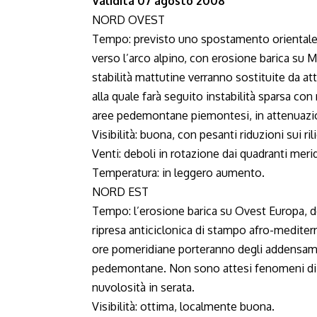
Validità 07 agosto 2008
NORD OVEST
Tempo: previsto uno spostamento orientale 
verso l’arco alpino, con erosione barica su 
stabilità mattutine verranno sostituite da at
alla quale farà seguito instabilità sparsa co
aree pedemontane piemontesi, in attenuazio
Visibilità: buona, con pesanti riduzioni sui rili
Venti: deboli in rotazione dai quadranti merid
Temperatura: in leggero aumento.
NORD EST
Tempo: l’erosione barica su Ovest Europa, d
ripresa anticiclonica di stampo afro-mediterr
ore pomeridiane porteranno degli addensamen
pedemontane. Non sono attesi fenomeni di r
nuvolosità in serata.
Visibilità: ottima, localmente buona.