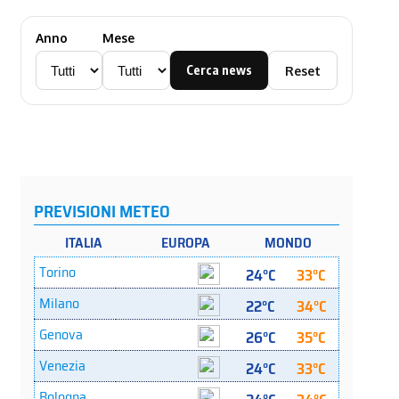
Anno
Mese
Cerca news
Reset