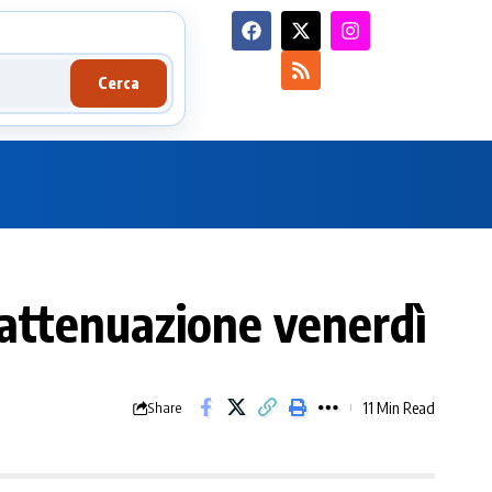
Cerca
ve attenuazione venerdì
11 Min Read
Share