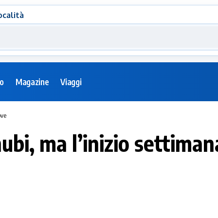
ocalità
eo
Magazine
Viaggi
ove
i, ma l’inizio settimana