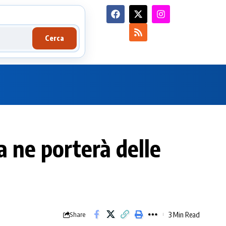
Cerca
 ne porterà delle
3 Min Read
Share