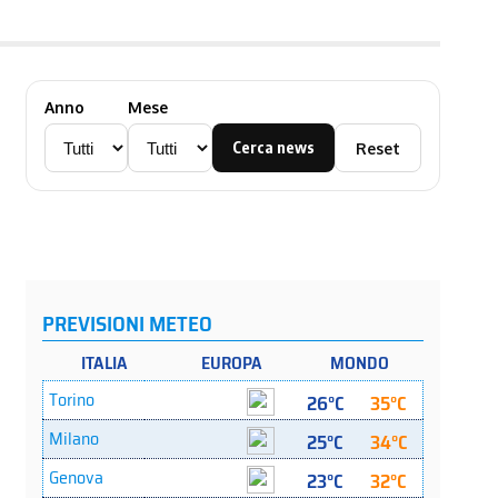
Anno
Mese
Cerca news
Reset