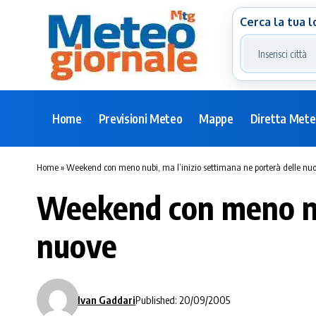
Cerca la tua l
Home
Previsioni Meteo
Mappe
Diretta Met
Home
»
Weekend con meno nubi, ma l’inizio settimana ne porterà delle nu
Weekend con meno nub
nuove
Ivan Gaddari
Published: 20/09/2005