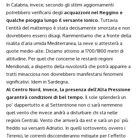
In Calabria, invece, secondo gli ultimi aggiornamenti
potrebbero verificarsi degli
acquazzoni nel Reggino e
qualche pioggia lungo il versante Ionico.
Tuttavia
l’entità del maltempo è stata decisamente smorzata e non
dovrebbero esserci disagi. Rammentiamo che a fronte della
risalita d’aria umida Mediterranea, la neve si attesterà a
quote medio-alte. Diciamo attorno ai 1700/1800 metri di
altitudine. Per quel che concerne le restanti regioni
Meridionali, a dispetto della nuvolosità che potrà apparire a
tratti minacciosa non dovrebbero manifestarsi fenomeni
significativi. Idem in Sardegna.
Al Centro Nord, invece, la presenza dell’Alta Pressione
garantirà condizioni di bel tempo.
Il sole splenderà un
po’ dappertutto e al Settentrione non ci sarà nemmeno
quel vento che invece andrà a disturbare chi sta nelle
regioni Centrali. Vento che arriverà da est e sarà un po’ più
freddo sui versanti Adriatici. In quelli sottovento, ovvero i
Tirrenici, le correnti disccenderanno mitigate per l’effetto