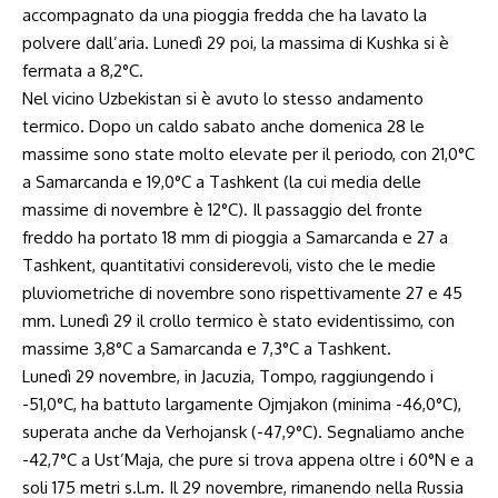
accompagnato da una pioggia fredda che ha lavato la
polvere dall’aria. Lunedì 29 poi, la massima di Kushka si è
fermata a 8,2°C.
Nel vicino Uzbekistan si è avuto lo stesso andamento
termico. Dopo un caldo sabato anche domenica 28 le
massime sono state molto elevate per il periodo, con 21,0°C
a Samarcanda e 19,0°C a Tashkent (la cui media delle
massime di novembre è 12°C). Il passaggio del fronte
freddo ha portato 18 mm di pioggia a Samarcanda e 27 a
Tashkent, quantitativi considerevoli, visto che le medie
pluviometriche di novembre sono rispettivamente 27 e 45
mm. Lunedì 29 il crollo termico è stato evidentissimo, con
massime 3,8°C a Samarcanda e 7,3°C a Tashkent.
Lunedì 29 novembre, in Jacuzia, Tompo, raggiungendo i
-51,0°C, ha battuto largamente Ojmjakon (minima -46,0°C),
superata anche da Verhojansk (-47,9°C). Segnaliamo anche
-42,7°C a Ust’Maja, che pure si trova appena oltre i 60°N e a
soli 175 metri
s.l.m
. Il 29 novembre, rimanendo nella Russia