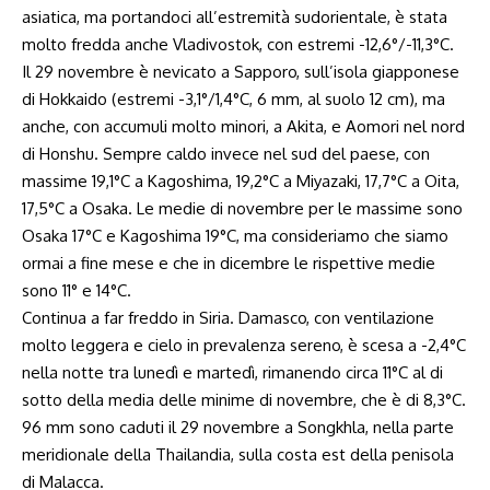
asiatica, ma portandoci all’estremità sudorientale, è stata
molto fredda anche Vladivostok, con estremi -12,6°/-11,3°C.
Il 29 novembre è nevicato a Sapporo, sull’isola giapponese
di Hokkaido (estremi -3,1°/1,4°C, 6 mm, al suolo 12 cm), ma
anche, con accumuli molto minori, a Akita, e Aomori nel nord
di Honshu. Sempre caldo invece nel sud del paese, con
massime 19,1°C a Kagoshima, 19,2°C a Miyazaki, 17,7°C a Oita,
17,5°C a Osaka. Le medie di novembre per le massime sono
Osaka 17°C e Kagoshima 19°C, ma consideriamo che siamo
ormai a fine mese e che in dicembre le rispettive medie
sono 11° e 14°C.
Continua a far freddo in Siria. Damasco, con ventilazione
molto leggera e cielo in prevalenza sereno, è scesa a -2,4°C
nella notte tra lunedì e martedì, rimanendo circa 11°C al di
sotto della media delle minime di novembre, che è di 8,3°C.
96 mm sono caduti il 29 novembre a Songkhla, nella parte
meridionale della Thailandia, sulla costa est della penisola
di Malacca.