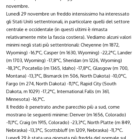
novembre.
Lunedì 29 novembre un freddo intensissimo ha interessato
gli Stati Uniti settentrionali, in particolare quelli del settore
centrale e occidentale (in questi ultimi è rimasta
relativamente mite la fascia costiera). Vediamo alcuni valori
minimi negli stati più settentrionali: Cheyenne (m 1872,
Wyoming) -16,1°C, Casper (m 1630, Wyoming) -22,2°C, Lander
(m 1703, Wyoming) -17,8°C, Sheridan (m 1226, Wyoming)
-18,3°C, Pocatello (m 1365, Idaho) -17,8°C, Glasgow (m 700,
Montana) -13,3°C, Bismarck (m 506, North Dakota) -10,0°C,
Fargo (m 274, North Dakota) -11,1°C, Rapid City (South
Dakota, m 1029) -17,2°C, International Falls (m 361,
Minnesota) -16,1°C.
Il freddo è penetrato anche parecchio più a sud, come
mostrano le seguenti minime: Denver (m 1656, Colorado)
-11,1°C, Craig (m 1915, Colorado) -23,3°C, North Platte (m 849,
Nebraska) -13,3°C, Scottsbluff (m 1209, Nebraska) -11,7°C.
Lunedì 29 è stata una giornata più fredda del normale sul