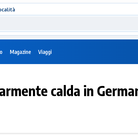
ocalità
eo
Magazine
Viaggi
larmente calda in Germa