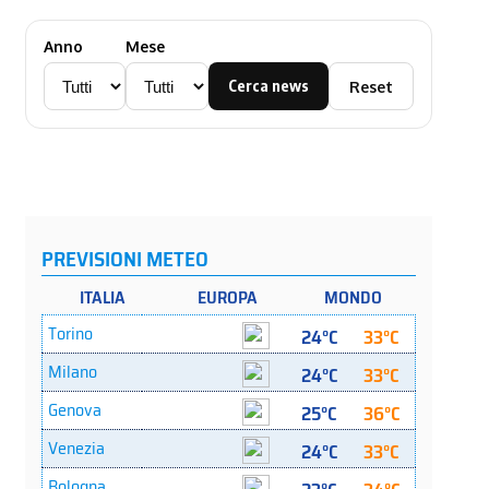
Anno
Mese
Cerca news
Reset