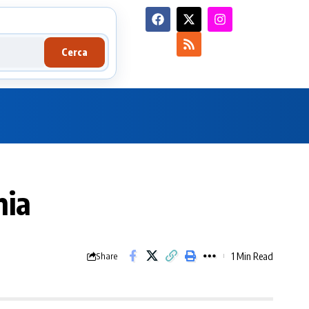
Cerca
nia
1 Min Read
Share