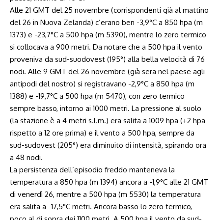
Alle 21 GMT del 25 novembre (corrispondenti già al mattino
del 26 in Nuova Zelanda) c’erano ben -3,9°C a 850 hpa (m
1373) e -23,7°C a 500 hpa (m 5390), mentre lo zero termico
si collocava a 900 metri. Da notare che a 500 hpa il vento
proveniva da sud-suodovest (195°) alla bella velocità di 76
nodi. Alle 9 GMT del 26 novembre (già sera nel paese agli
antipodi del nostro) si registravano -2,9°C a 850 hpa (m
1388) e -19,7°C a 500 hpa (m 5470), con zero termico
sempre basso, intorno ai 1000 metri. La pressione al suolo
(la stazione è a 4 metri
s.l.m
.) era salita a 1009 hpa (+2 hpa
rispetto a 12 ore prima) e il vento a 500 hpa, sempre da
sud-sudovest (205°) era diminuito di intensità, spirando ora
a 48 nodi.
La persistenza dell’episodio freddo manteneva la
temperatura a 850 hpa (m 1394) ancora a -1,9°C alle 21 GMT
di venerdì 26, mentre a 500 hpa (m 5530) la temperatura
era salita a -17,5°C metri. Ancora basso lo zero termico,
poco al di sopra dei 1100 metri. A 500 hpa il vento da sud-