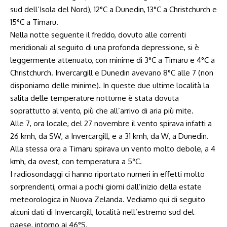
sud dell’Isola del Nord), 12°C a Dunedin, 13°C a Christchurch e
15°C a Timaru.
Nella notte seguente il freddo, dovuto alle correnti
meridionali al seguito di una profonda depressione, si è
leggermente attenuato, con minime di 3°C a Timaru e 4°C a
Christchurch. Invercargill e Dunedin avevano 8°C alle 7 (non
disponiamo delle minime). In queste due ultime località la
salita delle temperature notturne è stata dovuta
soprattutto al vento, più che all’arrivo di aria più mite.
Alle 7, ora locale, del 27 novembre il vento spirava infatti a
26 kmh, da SW, a Invercargill, e a 31 kmh, da W, a Dunedin.
Alla stessa ora a Timaru spirava un vento molto debole, a 4
kmh, da ovest, con temperatura a 5°C.
I radiosondaggi ci hanno riportato numeri in effetti molto
sorprendenti, ormai a pochi giorni dall’inizio della estate
meteorologica in Nuova Zelanda. Vediamo qui di seguito
alcuni dati di Invercargill, località nell’estremo sud del
paese, intorno ai 46°S.