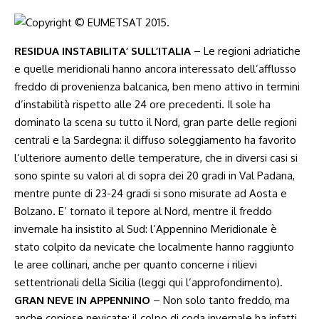
RESIDUA INSTABILITA’ SULL’ITALIA
– Le regioni adriatiche
e quelle meridionali hanno ancora interessato dell’afflusso
freddo di provenienza balcanica, ben meno attivo in termini
d’instabilità rispetto alle 24 ore precedenti. Il sole ha
dominato la scena su tutto il Nord, gran parte delle regioni
centrali e la Sardegna: il diffuso soleggiamento ha favorito
l’ulteriore aumento delle temperature, che in diversi casi si
sono spinte su valori al di sopra dei 20 gradi in Val Padana,
mentre punte di 23-24 gradi si sono misurate ad Aosta e
Bolzano. E’ tornato il tepore al Nord, mentre il freddo
invernale ha insistito al Sud: l’Appennino Meridionale è
stato colpito da nevicate che localmente hanno raggiunto
le aree collinari, anche per quanto concerne i rilievi
settentrionali della Sicilia (
leggi qui l’approfondimento
).
GRAN NEVE IN APPENNINO
– Non solo tanto freddo, ma
anche copiose nevicate: il colpo di coda invernale ha infatti