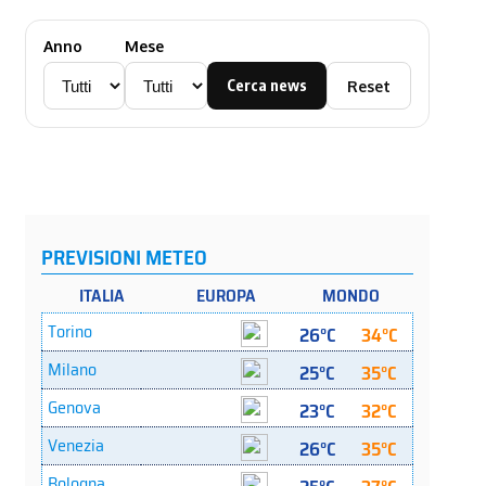
Anno
Mese
Cerca news
Reset