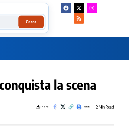
Cerca
iconquista la scena
2 Min Read
Share