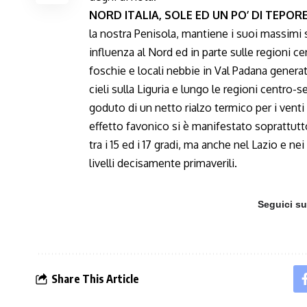
NORD ITALIA, SOLE ED UN PO’ DI TEPOR
la nostra Penisola, mantiene i suoi massimi 
influenza al Nord ed in parte sulle regioni ce
foschie e locali nebbie in Val Padana generat
cieli sulla Liguria e lungo le regioni centro-s
goduto di un netto rialzo termico per i venti
effetto favonico si è manifestato soprattutt
tra i 15 ed i 17 gradi, ma anche nel Lazio e n
livelli decisamente primaverili.
Seguici s
Share This Article