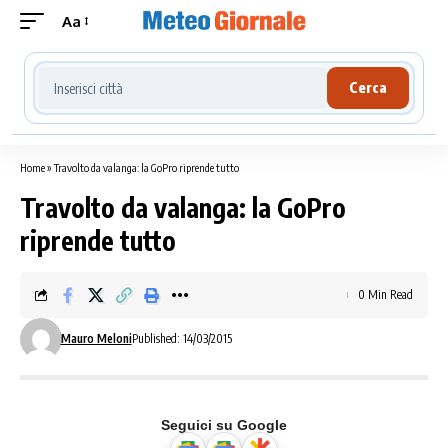
Aa
Cerca località meteo
Cerca
Home
»
Travolto da valanga: la GoPro riprende tutto
Travolto da valanga: la GoPro
riprende tutto
0 Min Read
Mauro Meloni
Published: 14/03/2015
Seguici su Google