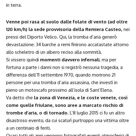
in terra.
Venne poi rasa al suolo dalle folate di vento (ad oltre
120 km/h) la sede provvisoria della Remiera Casteo,
nei
pressi del Diporto Velico. Qui, la tromba d’aria generò
devastazione: 34 barche a remi finirono accatastate attorno
allo scheletro di un albero reciso alla sommità.
Si vissero quindi
momenti davvero infernali
, ma per
fortuna a parte i danni non si registrò nessuna tragedia, a
differenza dell’11 settembre 1970, quando morirono 21
persone per una tromba d’aria assassina, che investì in
pieno un motoscafo prossimo all’isola di Sant’Elena.
Va detto che
la zona di Venezia, e le coste venete, così
come quelle friulane, sono aree a marcato rischio di
trombe d’aria, o di tornado
.
L’8 luglio 2015 ci fu un altro
disastroso evento
, da cui scaturì purtroppo una vittima oltre
a un centinaio di feriti.
Quasi tutti gli anni vengono fotografati eventi atmosferici di