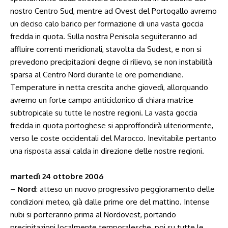
nostro Centro Sud, mentre ad Ovest del Portogallo avremo
un deciso calo barico per formazione di una vasta goccia
fredda in quota. Sulla nostra Penisola seguiteranno ad
affluire correnti meridionali, stavolta da Sudest, e non si
prevedono precipitazioni degne di rilievo, se non instabilità
sparsa al Centro Nord durante le ore pomeridiane.
Temperature in netta crescita anche giovedì, allorquando
avremo un forte campo anticiclonico di chiara matrice
subtropicale su tutte le nostre regioni. La vasta goccia
fredda in quota portoghese si approffondirà ulteriormente,
verso le coste occidentali del Marocco. Inevitabile pertanto
una risposta assai calda in direzione delle nostre regioni.
martedì 24 ottobre 2006
–
Nord
: atteso un nuovo progressivo peggioramento delle
condizioni meteo, già dalle prime ore del mattino. Intense
nubi si porteranno prima al Nordovest, portando
precipitazioni localmente temporalesche, poi su tutte le