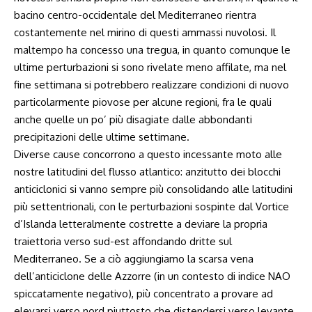
bacino centro-occidentale del Mediterraneo rientra
costantemente nel mirino di questi ammassi nuvolosi. Il
maltempo ha concesso una tregua, in quanto comunque le
ultime perturbazioni si sono rivelate meno affilate, ma nel
fine settimana si potrebbero realizzare condizioni di nuovo
particolarmente piovose per alcune regioni, fra le quali
anche quelle un po’ più disagiate dalle abbondanti
precipitazioni delle ultime settimane.
Diverse cause concorrono a questo incessante moto alle
nostre latitudini del flusso atlantico: anzitutto dei blocchi
anticiclonici si vanno sempre più consolidando alle latitudini
più settentrionali, con le perturbazioni sospinte dal Vortice
d’Islanda letteralmente costrette a deviare la propria
traiettoria verso sud-est affondando dritte sul
Mediterraneo. Se a ciò aggiungiamo la scarsa vena
dell’anticiclone delle Azzorre (in un contesto di indice NAO
spiccatamente negativo), più concentrato a provare ad
elevarsi verso nord piuttosto che distendersi verso levante,