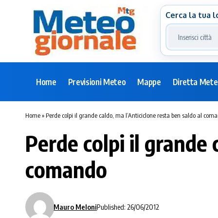
Cerca la tua l
Home
Previsioni Meteo
Mappe
Diretta Met
Home
»
Perde colpi il grande caldo, ma l’Anticiclone resta ben saldo al com
Perde colpi il grande 
comando
Mauro Meloni
Published: 26/06/2012