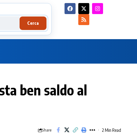
Cerca
esta ben saldo al
2 Min Read
Share