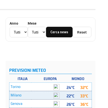
Anno
Mese
Cerca news
Reset