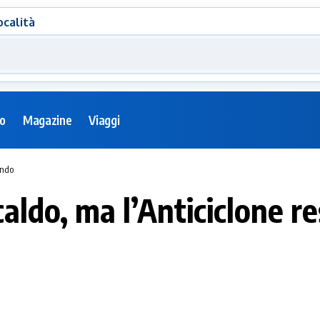
ocalità
eo
Magazine
Viaggi
ando
caldo, ma l’Anticiclone r