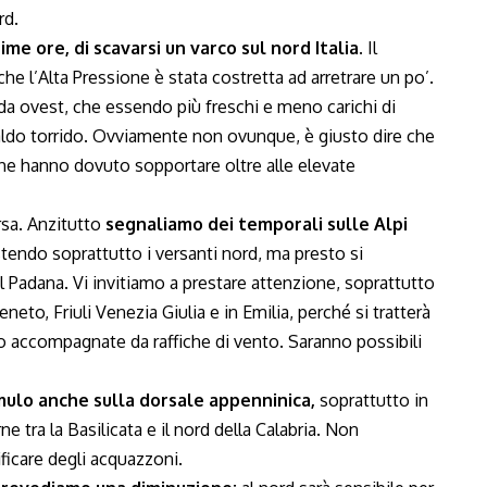
rd.
ime ore, di scavarsi un varco sul nord Italia.
Il
he l’Alta Pressione è stata costretta ad arretrare un po’.
da ovest, che essendo più freschi e meno carichi di
caldo torrido. Ovviamente non ovunque, è giusto dire che
a che hanno dovuto sopportare oltre alle elevate
rsa. Anzitutto
segnaliamo dei temporali sulle Alpi
endo soprattutto i versanti nord, ma presto si
 Padana. Vi invitiamo a prestare attenzione, soprattutto
neto, Friuli Venezia Giulia e in Emilia, perché si tratterà
no accompagnate da raffiche di vento. Saranno possibili
mulo anche sulla dorsale appenninica,
soprattutto in
 tra la Basilicata e il nord della Calabria. Non
ficare degli acquazzoni.