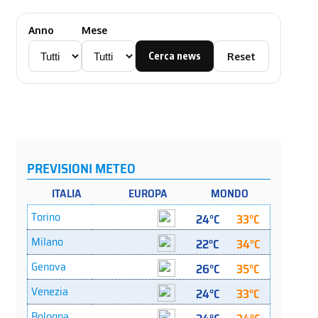
Anno
Mese
Cerca news
Reset