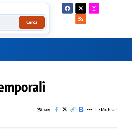
Cerca
temporali
3 Min Read
Share