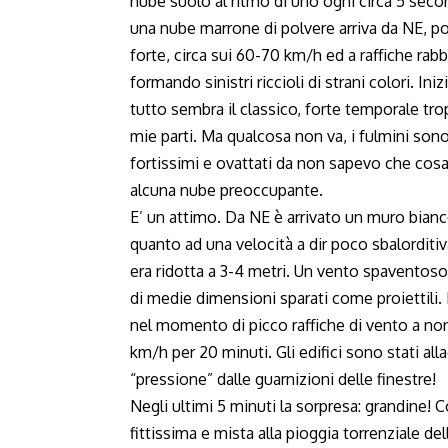
nube suolo al ritmo di uno ogni circa 5 sec
una nube marrone di polvere arriva da NE, 
forte, circa sui 60-70 km/h ed a raffiche rab
formando sinistri riccioli di strani colori. 
tutto sembra il classico, forte temporale tro
mie parti. Ma qualcosa non va, i fulmini so
fortissimi e ovattati da non sapevo che cosa
alcuna nube preoccupante.
E’ un attimo. Da NE è arrivato un muro bianco
quanto ad una velocità a dir poco sbalorditiva
era ridotta a 3-4 metri. Un vento spaventoso 
di medie dimensioni sparati come proiettili.
nel momento di picco raffiche di vento a n
km/h per 20 minuti. Gli edifici sono stati all
“pressione” dalle guarnizioni delle finestre!
Negli ultimi 5 minuti la sorpresa: grandine! 
fittissima e mista alla pioggia torrenziale del