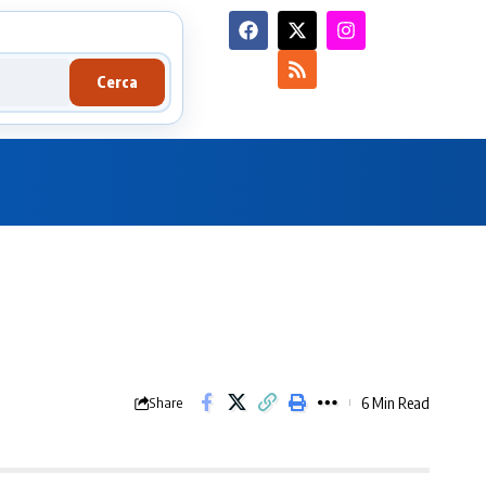
Cerca
6 Min Read
Share