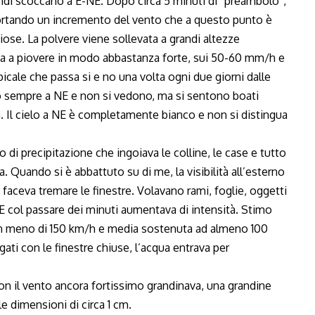
ondi scoccano a E-NE. Dopo circa 5 minuti di “preambolo”,
portando un incremento del vento che a questo punto è
biose. La polvere viene sollevata a grandi altezze
Inizia a piovere in modo abbastanza forte, sui 50-60 mm/h e
picale che passa si e no una volta ogni due giorni dalle
no sempre a NE e non si vedono, ma si sentono boati
. Il cielo a NE è completamente bianco e non si distingua
 di precipitazione che ingoiava le colline, le case e tutto
. Quando si è abbattuto su di me, la visibilità all’esterno
faceva tremare le finestre. Volavano rami, foglie, oggetti
 E col passare dei minuti aumentava di intensità. Stimo
on meno di 150 km/h e media sostenuta ad almeno 100
agati con le finestre chiuse, l’acqua entrava per
Con il vento ancora fortissimo grandinava, una grandine
le dimensioni di circa 1 cm.