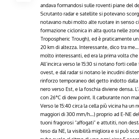
andava formandosi sulle roventi piane del del
Scrutanto radar e satellite si potevano scorg
notavano nubi molto alte ruotare in senso c
formazione ciclonica in alta quota nelle zon
Tropospheric Trough), ed è praticamente un c
20 km di altezza. Interessante, dico tra me…
molto interessanti, ed era la prima volta ch
All’incirca verso le 15:30 si notano forti cell
ovest, e dal radar si notano le incudini dist
rinforzo temporaneo del getto indotto dalla T
nero verso Est, e la foschia diviene densa. 
con 26°C di dew point. Il carburante non ma
Verso le 15:40 circa la cella più vicina ha un
maggiori di 300 mm/h…) proprio ad E-NE della
tuoni fragorosi “affogati” e attutiti, non des
teso da NE, la visibilità migliora e si può s