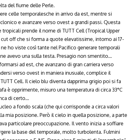
ta del fiume delle Perle.
ere celle temporalesche in arrivo da est, mentre si
iclonico e avanzare verso ovest a grandi passi. Questa
e tropicali prende il nome di TUTT Cell (Tropical Upper
ut off che si forma a quote elevatissime, intorno ai 17-
 ne ho viste così tante nel Pacifico generare temporali
e ne avevo una sulla testa. Presagio non smentito…
e formarsi ad est, che avanzano di gran carriera verso
endersi verso ovest in maniera inusuale, complice il
UTT Cell. Il cielo blu diventa dapprima grigio poi si fa
L’afa è opprimente, misuro una temperatura di circa 33°C
nca di certo…
 nucleo a fondo scala (che qui corrisponde a circa valori
 mia posizione. Però il cielo in quella posizione, a parte
tava particolare preoccupazione. Il vento inizia a soffiare
corgere la base del temporale, molto turbolenta. Fulmini