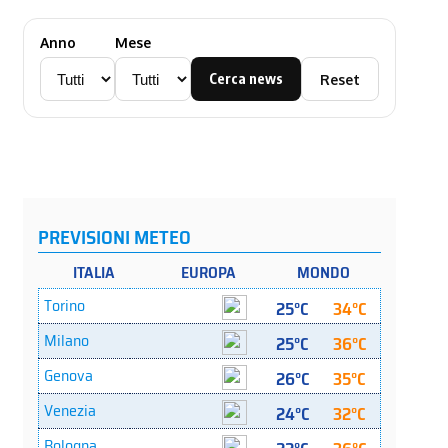
Anno
Mese
Cerca news
Reset