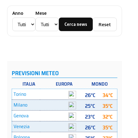
Anno
Mese
Cerca news
Reset