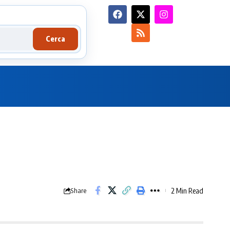
Cerca
2 Min Read
Share