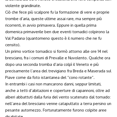
violente grandinate.
Ciò che fece più scalpore fu la formazione di vere e proprie
trombe d’aria, queste ultime assai rare, ma sempre più
ricorrenti, in avvio primavera. Eppure in quella prima
domenica primaverile ben due eventi tornadici colpirono la
Val Padana (quantomeno questo è il numero che ne fu
censito).
Un primo vortice tornadico si formò attorno alle ore 14 nel
bresciano, fra i comuni di Prevalle e Nuvolento. Qualche ora
dopo una seconda tromba d’aria colpì il Veneto e più
precisamente l’area del trevigiano fra Breda e Maserada sul
Piave come da foto istantanea del “cono rotante”.
In entrambi i casi non mancarono danni, seppur limitati,
anche a tetti d’abitazioni e coperture di capannoni, oltre ad
alberi abbattuti dalla furia del vento scatenato dal tornado:
nell’area del bresciano venne catapultato a terra persino un
pesante automezzo. Fortunatamente furono colpite aree
disabitate.