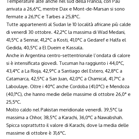
Temperature alte anche nel sud della Francia, con Pau
arrivata a 26,6°C, mentre Dax e Mont-de-Marsan si sono
fermate a 26,1°C e Tarbes a 25,8°C.
Tutte appartenenti al Sudan le 10 località africane più calde
di venerdì 30 ottobre. 42,2°C la massima di Wad Medani,
41,5°C a Sennar, 41,2°C a Kosti, 41,0°C a Gedaref e Halfa el
Gedida, 40,5°C a El Dueim e Kassala.
Anche in Argentina centro-settentrionale l’ondata di calore
si è intensificata giovedì. Tucuman ha raggiunto i 44,0°C,
43,4°C a La Rioja, 42,9°C a Santiago del Estero, 42,8°C a
Catamarca, 42,5°C a San Juan, 42,0°C a Chamical, 41,7°C a
Laboulaye. Oltre i 40°C anche Cordoba (41,0°C) e Mendoza
(40,1°C), che hanno medie delle massime di ottobre 26,0° e
25,5°C.
Molto caldo nel Pakistan meridionale venerdì. 39,5°C la
massima a Chhor, 38,5°C a Karachi, 36,0°C a Nawabshah.
Spicca soprattutto il valore di Karachi, dove la media delle
massime di ottobre è 31,6°C.