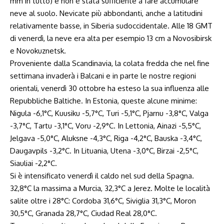
mm in tutto) e non è stata sufficiente a fare accumulare
neve al suolo. Nevicate più abbondanti, anche a latitudini
relativamente basse, in Siberia sudoccidentale. Alle 18 GMT
di venerdì, la neve era alta per esempio 13 cm a Novosibirsk
e Novokuznetsk.
Proveniente dalla Scandinavia, la colata fredda che nel fine
settimana invaderà i Balcani e in parte le nostre regioni
orientali, venerdì 30 ottobre ha esteso la sua influenza alle
Repubbliche Baltiche. In Estonia, queste alcune minime:
Nigula -6,1°C, Kuusiku -5,7°C, Turi -5,1°C, Pjarnu -3,8°C, Valga
-3,7°C, Tartu -3,1°C, Voru -2,9°C. In Lettonia, Ainazi -5,5°C,
Jelgava -5,0°C, Aluksne -4,3°C, Riga -4,2°C, Bauska -3,4°C,
Daugavpils -3,2°C. In Lituania, Utena -3,0°C, Birzai -2,5°C,
Siauliai -2,2°C.
Si è intensificato venerdì il caldo nel sud della Spagna.
32,8°C la massima a Murcia, 32,3°C a Jerez. Molte le località
salite oltre i 28°C: Cordoba 31,6°C, Siviglia 31,3°C, Moron
30,5°C, Granada 28,7°C, Ciudad Real 28,0°C.