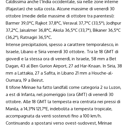
Caldissima anche l’India occidentale, sia nelle zone interne
(Rajastan) che sulla costa. Alcune massime di venerdì 30
ottobre (medie delle massime di ottobre tra parentesi):
Barmer 39,0°C, Rajkot 37,8°C, Veraval 37,7°C (33,5°), Jodhpur
37,2°C, Jaisalmer 36,8°C, Akola 36,5°C (33,7°), Bikaner 36,5°C
(36,2°), Ratnagiri 36,5°C.
Intense precipitazioni, spesso a carattere temporalesco, in
Israele, Libano e Siria venerdì 30 ottobre. Tra le 18 GMT di
giovedì e la stessa ora di venerdì, in Israele, 58 mm a Bet
Dagan, 43 al Ben Gurion Airport, 27 ad Har-Knaan. In Siria, 38
mm a Lattakia, 27 a Safita, in Libano 21 mm a Houche-al-
Oumara, 19 a Beirut.
Il tifone Mirinae ha fatto landfall come categoria 2 su Luzon,
a est di Infanta, nel pomeriggio (ora GMT) di venerdì 30
ottobre. Alle 18 GMT la tempesta era centrata nei pressi di
Manila, a 14,3°N 121,7°E, indebolita a tempesta tropicale,
accompagnata da venti sostenuti fino a 100 km/h.
Continuando a spostarsi verso ovest-sudovest, Mirinae