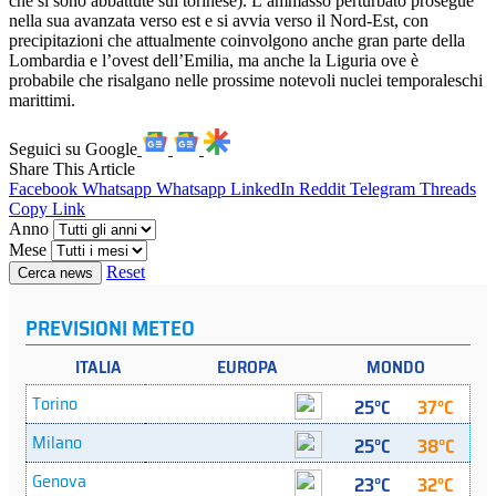
che si sono abbattute sul torinese). L’ammasso perturbato prosegue
nella sua avanzata verso est e si avvia verso il Nord-Est, con
precipitazioni che attualmente coinvolgono anche gran parte della
Lombardia e l’ovest dell’Emilia, ma anche la Liguria ove è
probabile che risalgano nelle prossime notevoli nuclei temporaleschi
marittimi.
Seguici su Google
Share This Article
Facebook
Whatsapp
Whatsapp
LinkedIn
Reddit
Telegram
Threads
Copy Link
Anno
Mese
Reset
Cerca news