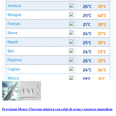
Previsioni Meteo: l’inverno inizierà con colpi di scena e sorprese immediate