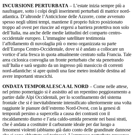
INCURSIONE PERTURBATA
– L’estate inizia sempre più a
naufragare, sotto i colpi degli inserimenti perturbati di matrice nord-
atlantica. D’altronde l’Anticiclone delle Azzorre, come avvenuto
spesso negli ultimi tempi, mantiene il proprio fulcro posizionato
troppo ad ovest per riuscire ad ergersi a barriera protettiva non solo
dell’Italia, ma anche delle medie latitudini del comparto centro-
occidentale europeo. L’immagine satellitare testimonia
l’affollamento di nuvolaglia più o meno organizzata su parte
dell’Europa Centro-Occidentale, dove si è andato a collocare un
vortice d’aria fresca in quota attualmente centrato sulla Francia. Tale
area ciclonica convoglia un fronte perturbato che sta penetrando
sull’Italia e sarà seguito da un ingresso più massiccio di correnti
nord-atlantiche: si apre quindi una fase meteo instabile destina ad
avere importanti strascichi.
ONDATA TEMPORALESCA AL NORD
– Come nelle attese,
nel primo pomeriggio si è assistito ad un repentino peggioramento a
partire dalle Alpi Occidentali, per lo sconfinamento del sistema
frontale che si è inevitabilmente intensificato ulteriormente una volta
raggiunte le pianure dell’estremo Nord-Ovest, con la genesi di
temporali persino a supercella a causa dei contrasti con il
riscaldamento diurno e l’aria caldo-umida presente nei bassi strati,
che è andata a costituire il carburante ideale per dar luogo a
fenomeni violenti (abbiamo già dato conto delle grandinate dannose