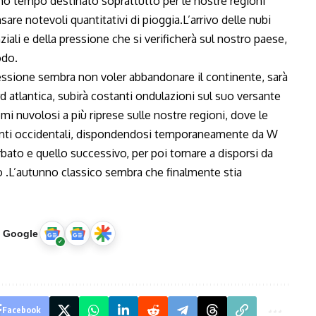
imo tempo destinato soprattutto per le nostre regioni
are notevoli quantitativi di pioggia.L’arrivo delle nubi
iali e della pressione che si verificherà sul nostro paese,
odo.
ssione sembra non voler abbandonare il continente, sarà
 atlantica, subirà costanti ondulazioni sul suo versante
mi nuvolosi a più riprese sulle nostre regioni, dove le
ranti occidentali, dispondendosi temporaneamente da W
rbato e quello successivo, per poi tornare a disporsi da
 .L’autunno classico sembra che finalmente stia
u Google
Facebook