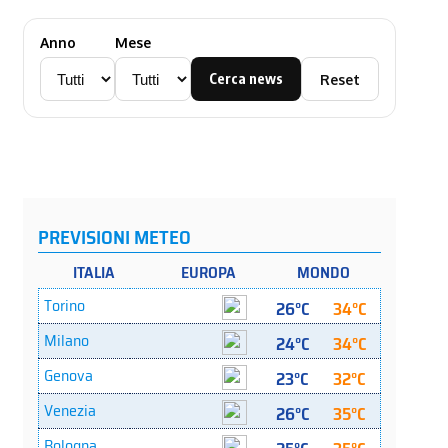
Anno
Mese
Cerca news
Reset