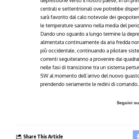
depressione verso il nostro paese, in un pr
centrali e settentrionali ove potrebbe dispens
sarà favorito dal calo notevole dei geopotenz
le temperature saranno nella media del peri
Dando uno sguardo a lungo termine la depre
alimentata continuamente da aria fredda nord
più occidentale, continuando a pilotare siste
correnti seguiteranno a provenire dai quad
nelle fasi di transizione tra un sistema pertu
SW al momento dell’arrivo del nuovo guasto
prendendo seriamente le redini di comando.
Seguici s
Share This Article