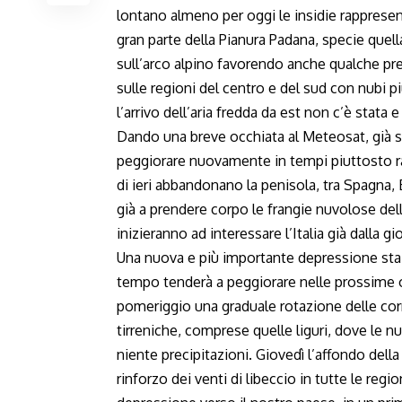
lontano almeno per oggi le insidie rappresen
gran parte della Pianura Padana, specie quel
sull’arco alpino favorendo anche qualche pr
sulle regioni del centro e del sud con nubi p
l’arrivo dell’aria fredda da est non c’è stata 
Dando una breve occhiata al Meteosat, già si
peggiorare nuovamente in tempi piuttosto rap
di ieri abbandonano la penisola, tra Spagna, 
già a prendere corpo le frangie nuvolose del
inizieranno ad interessare l’Italia già dall
Una nuova e più importante depressione sta 
tempo tenderà a peggiorare nelle prossime o
pomeriggio una graduale rotazione delle corr
tirreniche, comprese quelle liguri, dove le
niente precipitazioni. Giovedì l’affondo del
rinforzo dei venti di libeccio in tutte le reg