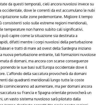
tate da questi temporali, cieli ancora nuvolosi invece su
la occidentale, dove le correnti da est accumulano le nubi
ecipitazione sulle zone pedemontane. Migliore il tempo
iù consistenti solo sulle estreme regioni meridionali,
e le temperature non hanno subito cali significativi.
 può capire come la situazione sia destinata a
idi, difatti mentre i corpi nuvolosi della perturbazione
Baleari e tratti di mare ad ovest della Sardegna iniziano
la nuova perturbazione entrante, tali formazioni nuvolose
a giornata di domani, ma ancora con scarse conseguenze
ponendo le sue basi sull’Europa occidentale dove il
re. L’affondo della saccatura provocherà da domani
enti dai quadranti meridionali lungo tutte le coste
 nubi comincieranno ad aumentare, ma per domani ancora
la saccatura su Francia e Spagna orientale provocherà un
ioni, un vasto sistema nuvoloso sarà pilotato dalla