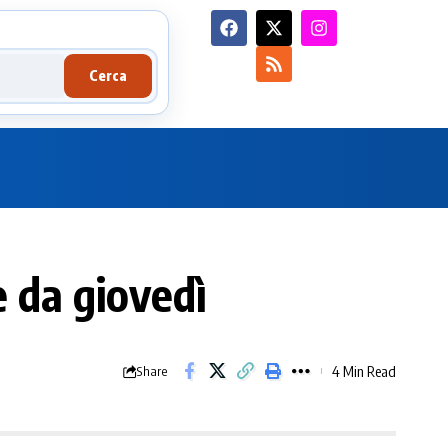
Cerca
e da giovedì
4 Min Read
Share