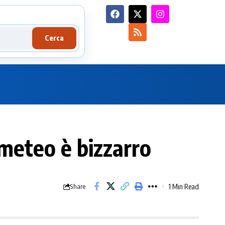
Cerca
 meteo è bizzarro
1 Min Read
Share