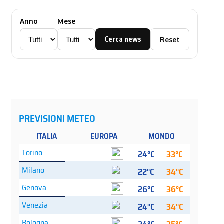
Anno
Mese
Cerca news
Reset