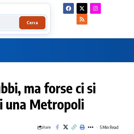
Cerca
bi, ma forse ci si
 di una Metropoli
5 Min Read
Share