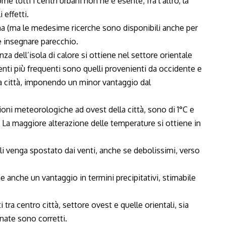
me tutti i centri urbani non ne è esente; fra l’altro, la
 effetti.
gina (ma le medesime ricerche sono disponibili anche per
e insegnare parecchio.
nza dell’isola di calore si ottiene nel settore orientale
nti più frequenti sono quelli provenienti da occidente e
la città, imponendo un minor vantaggio dal
oni meteorologiche ad ovest della città, sono di 1°C e
li. La maggiore alterazione delle temperature si ottiene in
oli venga spostato dai venti, anche se debolissimi, verso
ne anche un vantaggio in termini precipitativi, stimabile
 tra centro città, settore ovest e quelle orientali, sia
Linate sono corretti.