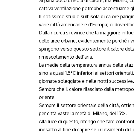
Si parla poco di isola di calore, ma Milano, co
cattiva ventilazione potrebbe accentuarne gli
Il notissimo studio sull’isola di calore pari
varie città americane e d’Europa) ci dovrebb
Dalla ricerca si evince che la maggiore influe
delle aree urbane, evidentemente perché i ve
spingono verso questo settore il calore del
rimescolamento dell’aria.
Le medie della temperatura annua delle stazi
sino a quasi 1,5°C inferiori ai settori orienta
giornate soleggiate e nelle notti successive.
Sembra che il calore rilasciato dalla metrop
oriente.
Sempre il settore orientale della città, ottie
per città vaste la metà di Milano, del 15%.
Alla luce di questo, ritengo che fare confronti
inesatto al fine di capire se i rilevamenti di 