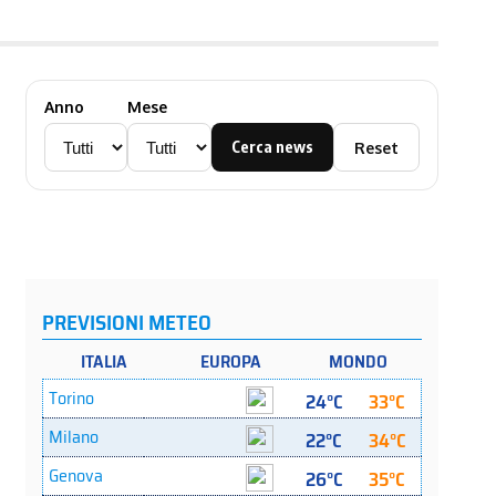
Anno
Mese
Cerca news
Reset