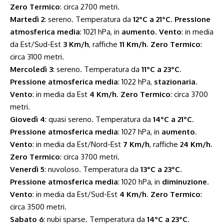
Zero Termico
: circa 2700 metri.
Martedì 2
: sereno. Temperatura da
12°C a 21°C
.
Pressione
atmosferica media
: 1021 hPa, in
aumento
.
Vento
: in media
da Est/Sud-Est
3 Km/h
, raffiche
11 Km/h
.
Zero Termico
:
circa 3100 metri.
Mercoledì 3
: sereno. Temperatura da
11°C a 23°C
.
Pressione atmosferica media
: 1022 hPa,
stazionaria
.
Vento
: in media da Est
4 Km/h
.
Zero Termico
: circa 3700
metri.
Giovedì 4
: quasi sereno. Temperatura da
14°C a 21°C
.
Pressione atmosferica media
: 1027 hPa, in
aumento
.
Vento
: in media da Est/Nord-Est
7 Km/h
, raffiche
24 Km/h
.
Zero Termico
: circa 3700 metri.
Venerdì 5
: nuvoloso. Temperatura da
13°C a 23°C
.
Pressione atmosferica media
: 1020 hPa, in
diminuzione
.
Vento
: in media da Est/Sud-Est
4 Km/h
.
Zero Termico
:
circa 3500 metri.
Sabato 6
: nubi sparse. Temperatura da
14°C a 23°C
.