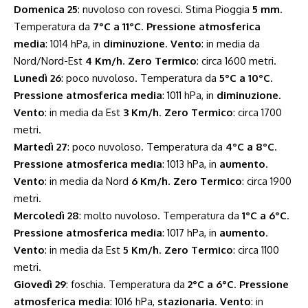
Domenica 25
: nuvoloso con rovesci. Stima Pioggia
5 mm
.
Temperatura da
7°C a 11°C
.
Pressione atmosferica
media
: 1014 hPa, in
diminuzione
.
Vento
: in media da
Nord/Nord-Est
4 Km/h
.
Zero Termico
: circa 1600 metri.
Lunedì 26
: poco nuvoloso. Temperatura da
5°C a 10°C
.
Pressione atmosferica media
: 1011 hPa, in
diminuzione
.
Vento
: in media da Est
3 Km/h
.
Zero Termico
: circa 1700
metri.
Martedì 27
: poco nuvoloso. Temperatura da
4°C a 8°C
.
Pressione atmosferica media
: 1013 hPa, in
aumento
.
Vento
: in media da Nord
6 Km/h
.
Zero Termico
: circa 1900
metri.
Mercoledì 28
: molto nuvoloso. Temperatura da
1°C a 6°C
.
Pressione atmosferica media
: 1017 hPa, in
aumento
.
Vento
: in media da Est
5 Km/h
.
Zero Termico
: circa 1100
metri.
Giovedì 29
: foschia. Temperatura da
2°C a 6°C
.
Pressione
atmosferica media
: 1016 hPa,
stazionaria
.
Vento
: in