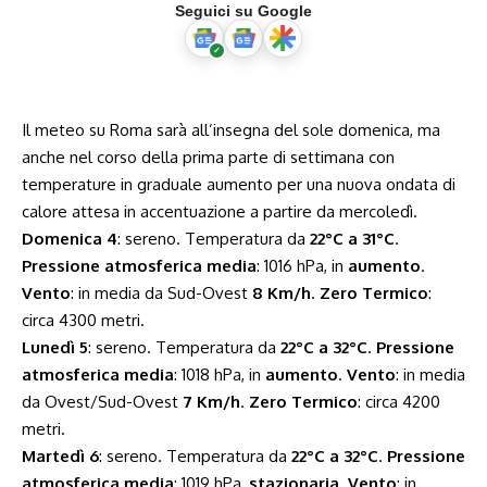
Seguici su Google
Il meteo su Roma sarà all’insegna del sole domenica, ma
anche nel corso della prima parte di settimana con
temperature in graduale aumento per una nuova ondata di
calore attesa in accentuazione a partire da mercoledì.
Domenica 4
: sereno. Temperatura da
22°C a 31°C
.
Pressione atmosferica media
: 1016 hPa, in
aumento
.
Vento
: in media da Sud-Ovest
8 Km/h
.
Zero Termico
:
circa 4300 metri.
Lunedì 5
: sereno. Temperatura da
22°C a 32°C
.
Pressione
atmosferica media
: 1018 hPa, in
aumento
.
Vento
: in media
da Ovest/Sud-Ovest
7 Km/h
.
Zero Termico
: circa 4200
metri.
Martedì 6
: sereno. Temperatura da
22°C a 32°C
.
Pressione
atmosferica media
: 1019 hPa,
stazionaria
.
Vento
: in