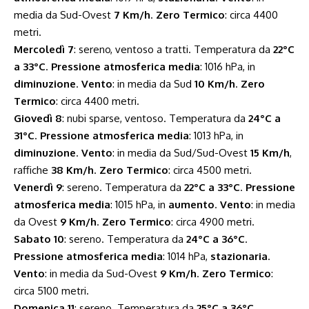
media da Sud-Ovest
7 Km/h
.
Zero Termico
: circa 4400
metri.
Mercoledì 7
: sereno, ventoso a tratti. Temperatura da
22°C
a 33°C
.
Pressione atmosferica media
: 1016 hPa, in
diminuzione
.
Vento
: in media da Sud
10 Km/h
.
Zero
Termico
: circa 4400 metri.
Giovedì 8
: nubi sparse, ventoso. Temperatura da
24°C a
31°C
.
Pressione atmosferica media
: 1013 hPa, in
diminuzione
.
Vento
: in media da Sud/Sud-Ovest
15 Km/h
,
raffiche
38 Km/h
.
Zero Termico
: circa 4500 metri.
Venerdì 9
: sereno. Temperatura da
22°C a 33°C
.
Pressione
atmosferica media
: 1015 hPa, in
aumento
.
Vento
: in media
da Ovest
9 Km/h
.
Zero Termico
: circa 4900 metri.
Sabato 10
: sereno. Temperatura da
24°C a 36°C
.
Pressione atmosferica media
: 1014 hPa,
stazionaria
.
Vento
: in media da Sud-Ovest
9 Km/h
.
Zero Termico
:
circa 5100 metri.
Domenica 11
: sereno. Temperatura da
25°C a 36°C
.