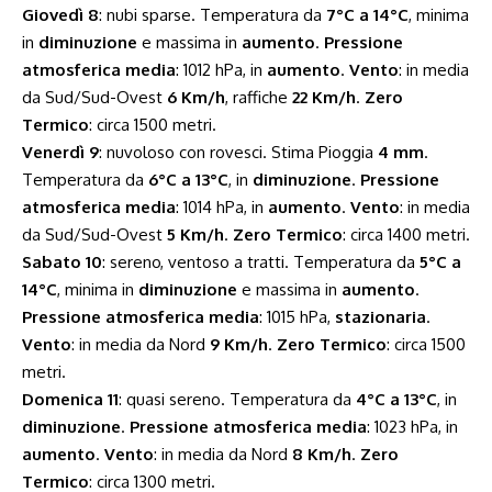
Giovedì 8
: nubi sparse. Temperatura da
7°C a 14°C
, minima
in
diminuzione
e massima in
aumento
.
Pressione
atmosferica media
: 1012 hPa, in
aumento
.
Vento
: in media
da Sud/Sud-Ovest
6 Km/h
, raffiche
22 Km/h
.
Zero
Termico
: circa 1500 metri.
Venerdì 9
: nuvoloso con rovesci. Stima Pioggia
4 mm
.
Temperatura da
6°C a 13°C
, in
diminuzione
.
Pressione
atmosferica media
: 1014 hPa, in
aumento
.
Vento
: in media
da Sud/Sud-Ovest
5 Km/h
.
Zero Termico
: circa 1400 metri.
Sabato 10
: sereno, ventoso a tratti. Temperatura da
5°C a
14°C
, minima in
diminuzione
e massima in
aumento
.
Pressione atmosferica media
: 1015 hPa,
stazionaria
.
Vento
: in media da Nord
9 Km/h
.
Zero Termico
: circa 1500
metri.
Domenica 11
: quasi sereno. Temperatura da
4°C a 13°C
, in
diminuzione
.
Pressione atmosferica media
: 1023 hPa, in
aumento
.
Vento
: in media da Nord
8 Km/h
.
Zero
Termico
: circa 1300 metri.