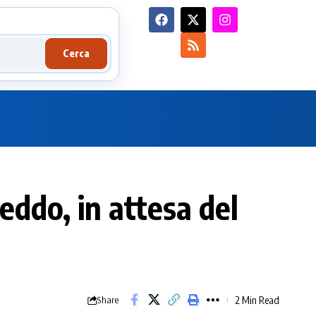
Cerca
eddo, in attesa del
2 Min Read
Share