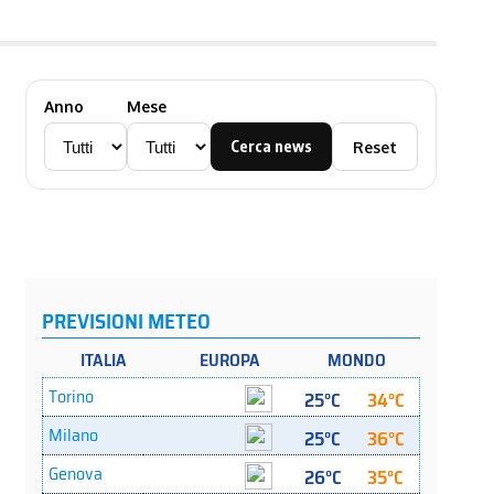
Anno
Mese
Cerca news
Reset