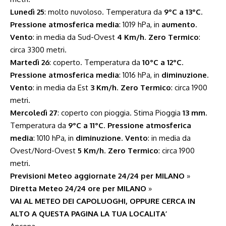
Lunedì 25
: molto nuvoloso. Temperatura da
9°C a 13°C
.
Pressione atmosferica media
: 1019 hPa, in
aumento
.
Vento
: in media da Sud-Ovest
4 Km/h
.
Zero Termico
:
circa 3300 metri.
Martedì 26
: coperto. Temperatura da
10°C a 12°C
.
Pressione atmosferica media
: 1016 hPa, in
diminuzione
.
Vento
: in media da Est
3 Km/h
.
Zero Termico
: circa 1900
metri.
Mercoledì 27
: coperto con pioggia. Stima Pioggia
13 mm
.
Temperatura da
9°C a 11°C
.
Pressione atmosferica
media
: 1010 hPa, in
diminuzione
.
Vento
: in media da
Ovest/Nord-Ovest
5 Km/h
.
Zero Termico
: circa 1900
metri.
Previsioni Meteo aggiornate 24/24 per MILANO
»
Diretta Meteo 24/24 ore per MILANO
»
VAI AL METEO DEI CAPOLUOGHI, OPPURE CERCA IN
ALTO A QUESTA PAGINA LA TUA LOCALITA’