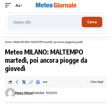
Aa
Cerca località meteo
Cerca
Home
»
Meteo MILANO: MALTEMPO martedì, poi ancora piogge da giovedì
Meteo MILANO: MALTEMPO
martedì, poi ancora piogge da
giovedì
3 Min Read
Mauro Meloni
Published: 19/11/2019