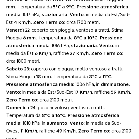
mm
. Temperatura da
5°C a 9°C
.
Pressione atmosferica
media
: 1017 hPa,
stazionaria
.
Vento
: in media da Est/Sud-
Est
4 Km/h
.
Zero Termico
: circa 1700 metri.
Venerdì 22
: coperto con pioggia, ventoso a tratti. Stima
Pioggia
6 mm
. Temperatura da
8°C a 10°C
.
Pressione
atmosferica media
: 1016 hPa,
stazionaria
.
Vento
: in
media da Est
6 Km/h
, raffiche
27 Km/h
.
Zero Termico
:
circa 1800 metri.
Sabato 23
: coperto con pioggia, molto ventoso a tratti.
Stima Pioggia
18 mm
. Temperatura da
8°C a 11°C
.
Pressione atmosferica media
: 1006 hPa, in
diminuzione
.
Vento
: in media da Est/Sud-Est
17 Km/h
, raffiche
59 Km/h
.
Zero Termico
: circa 2100 metri.
Domenica 24
: poco nuvoloso, ventoso a tratti.
Temperatura da
8°C a 16°C
.
Pressione atmosferica
media
: 1010 hPa, in
aumento
.
Vento
: in media da Sud-
Ovest
11 Km/h
, raffiche
49 Km/h
.
Zero Termico
: circa 2100
metri.