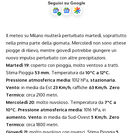
Seguici su Google
Il meteo su Milano risulterà perturbato martedì, soprattutto
nella prima parte della giornata. Mercoledì non sono attese
piogge di rilievo, mentre giovedì potrebbe giungere un
nuovo impulso perturbato con altre precipitazioni.
Martedì 19
: coperto con pioggia, molto ventoso a tratti.
Stima Pioggia
53 mm
. Temperatura da
10°C a 12°C
.
Pressione atmosferica media
: 1012 hPa,
stazionaria
.
Vento
: in media da Est
23 Km/h
, raffiche
63 Km/h
.
Zero
Termico
: circa 2100 metri.
Mercoledì 20
: molto nuvoloso. Temperatura da
7°C a
10°C
.
Pressione atmosferica media
: 1016 hPa, in
aumento
.
Vento
: in media da Sud-Ovest
5 Km/h
.
Zero
Termico
: circa 1800 metri.
Giovedì 21
: molto nuvoloso con rovesci. Stima Pioggia
5