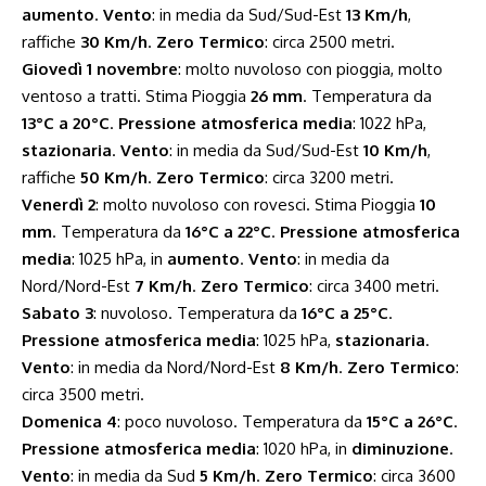
aumento
.
Vento
: in media da Sud/Sud-Est
13 Km/h
,
raffiche
30 Km/h
.
Zero Termico
: circa 2500 metri.
Giovedì 1 novembre
: molto nuvoloso con pioggia, molto
ventoso a tratti. Stima Pioggia
26 mm
. Temperatura da
13°C a 20°C
.
Pressione atmosferica media
: 1022 hPa,
stazionaria
.
Vento
: in media da Sud/Sud-Est
10 Km/h
,
raffiche
50 Km/h
.
Zero Termico
: circa 3200 metri.
Venerdì 2
: molto nuvoloso con rovesci. Stima Pioggia
10
mm
. Temperatura da
16°C a 22°C
.
Pressione atmosferica
media
: 1025 hPa, in
aumento
.
Vento
: in media da
Nord/Nord-Est
7 Km/h
.
Zero Termico
: circa 3400 metri.
Sabato 3
: nuvoloso. Temperatura da
16°C a 25°C
.
Pressione atmosferica media
: 1025 hPa,
stazionaria
.
Vento
: in media da Nord/Nord-Est
8 Km/h
.
Zero Termico
:
circa 3500 metri.
Domenica 4
: poco nuvoloso. Temperatura da
15°C a 26°C
.
Pressione atmosferica media
: 1020 hPa, in
diminuzione
.
Vento
: in media da Sud
5 Km/h
.
Zero Termico
: circa 3600