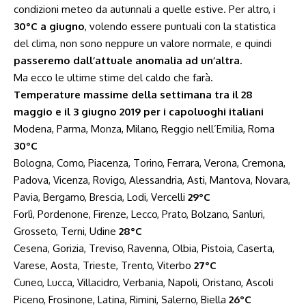
condizioni meteo da autunnali a quelle estive. Per altro, i
30°C a giugno
, volendo essere puntuali con la statistica
del clima, non sono neppure un valore normale, e quindi
passeremo dall’attuale anomalia ad un’altra.
Ma ecco le ultime stime del caldo che farà.
Temperature massime della settimana tra il 28
maggio e il 3 giugno 2019 per i capoluoghi italiani
Modena, Parma, Monza, Milano, Reggio nell’Emilia, Roma
30°C
Bologna, Como, Piacenza, Torino, Ferrara, Verona, Cremona,
Padova, Vicenza, Rovigo, Alessandria, Asti, Mantova, Novara,
Pavia, Bergamo, Brescia, Lodi, Vercelli
29°C
Forlì, Pordenone, Firenze, Lecco, Prato, Bolzano, Sanluri,
Grosseto, Terni, Udine
28°C
Cesena, Gorizia, Treviso, Ravenna, Olbia, Pistoia, Caserta,
Varese, Aosta, Trieste, Trento, Viterbo
27°C
Cuneo, Lucca, Villacidro, Verbania, Napoli, Oristano, Ascoli
Piceno, Frosinone, Latina, Rimini, Salerno, Biella
26°C