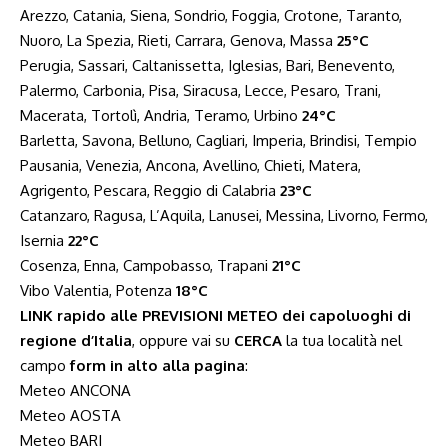
Arezzo, Catania, Siena, Sondrio, Foggia, Crotone, Taranto,
Nuoro, La Spezia, Rieti, Carrara, Genova, Massa
25°C
Perugia, Sassari, Caltanissetta, Iglesias, Bari, Benevento,
Palermo, Carbonia, Pisa, Siracusa, Lecce, Pesaro, Trani,
Macerata, Tortolì, Andria, Teramo, Urbino
24°C
Barletta, Savona, Belluno, Cagliari, Imperia, Brindisi, Tempio
Pausania, Venezia, Ancona, Avellino, Chieti, Matera,
Agrigento, Pescara, Reggio di Calabria
23°C
Catanzaro, Ragusa, L’Aquila, Lanusei, Messina, Livorno, Fermo,
Isernia
22°C
Cosenza, Enna, Campobasso, Trapani
21°C
Vibo Valentia, Potenza
18°C
LINK rapido alle PREVISIONI METEO dei capoluoghi di
regione d’Italia
, oppure vai su
CERCA
la tua località nel
campo
form in alto alla pagina
:
Meteo ANCONA
Meteo AOSTA
Meteo BARI