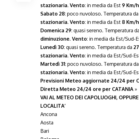
stazionaria
.
Vento
: in media da Est
9 Km/h
Sabato 28
: poco nuvoloso. Temperatura d
stazionaria
.
Vento
: in media da Est
8 Km/h
Domenica 29
: quasi sereno. Temperatura d
diminuzione
.
Vento
: in media da Est/Sud-
Lunedì 30
: quasi sereno. Temperatura da
27
stazionaria
.
Vento
: in media da Est/Sud-E
Martedì 31
: poco nuvoloso. Temperatura d
stazionaria
.
Vento
: in media da Est/Sud-E
Previsioni Meteo aggiornate 24/24 per
Diretta Meteo 24/24 ore per CATANIA
»
VAI AL METEO DEI CAPOLUOGHI, OPPURE
LOCALITA’
Ancona
Aosta
Bari