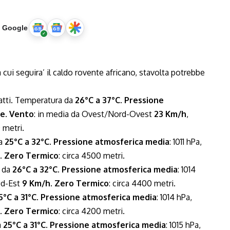
u Google
cui seguira’ il caldo rovente africano, stavolta potrebbe
ratti. Temperatura da
26°C a 37°C
.
Pressione
ne
.
Vento
: in media da Ovest/Nord-Ovest
23 Km/h
,
 metri.
da
25°C a 32°C
.
Pressione atmosferica media
: 1011 hPa,
.
Zero Termico
: circa 4500 metri.
a da
26°C a 32°C
.
Pressione atmosferica media
: 1014
ud-Est
9 Km/h
.
Zero Termico
: circa 4400 metri.
5°C a 31°C
.
Pressione atmosferica media
: 1014 hPa,
.
Zero Termico
: circa 4200 metri.
a
25°C a 31°C
.
Pressione atmosferica media
: 1015 hPa,