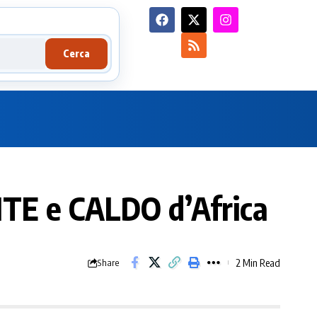
Cerca
NTE e CALDO d’Africa
2 Min Read
Share