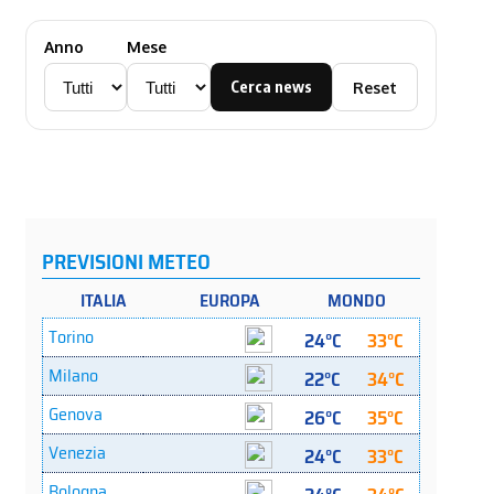
Anno
Mese
Cerca news
Reset