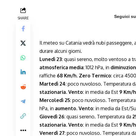
Seguici s
SHARE
Il meteo su Catania vedrà nubi passeggere, a 
durare alcuni giorni.
Lunedì 23
: quasi sereno, molto ventoso a t
atmosferica media
: 1012 hPa, in
diminuzio
raffiche
68 Km/h
.
Zero Termico
: circa 4500
Martedì 24
: poco nuvoloso. Temperatura 
stazionaria
.
Vento
: in media da Est
9 Km/h
Mercoledì 25
: poco nuvoloso. Temperatur
hPa, in
aumento
.
Vento
: in media da Est/S
Giovedì 26
: quasi sereno. Temperatura da
2
stazionaria
.
Vento
: in media da Est
9 Km/h
Venerdì 27
: poco nuvoloso. Temperatura d