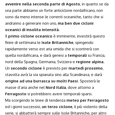
avvenire nella seconda parte di Agosto
, in quanto se da
una parte abbiamo un forte anticiclone nordafricano, non
sono da meno intense le correnti oceaniche, tanto che si
andranno a generare non uno,
ma ben due cicloni
oceanici di insolita intensità
.
Il
primo ciclone oceanico
è imminente, investirà questo
finire di settimana le
Isole Britanniche
, spingendo
rapidamente verso est aria umida che si scontrerà con
quella nordafricana, e darà genesi a
temporali
su Francia,
nord della Spagna, Germania, Svizzera e
regione alpina.
Un
secondo ciclone
è previsto per
martedì prossimo
,
stavolta avrà la via spianata sino alla Scandinava, e darà
origine ad una burrasca su molti Paesi
. Sposterà le
masse d’aria anche nel
Nord Italia
, dove attorno a
Ferragosto
si potrebbero avere temporali sparsi.
Ma scorgendo le linee di tendenza
meteo per Ferragosto
ed i giorni successivi,
un terzo ciclone
, il più violento della
serie, si abbatterà sempre sulle Isole Britanniche, per altro