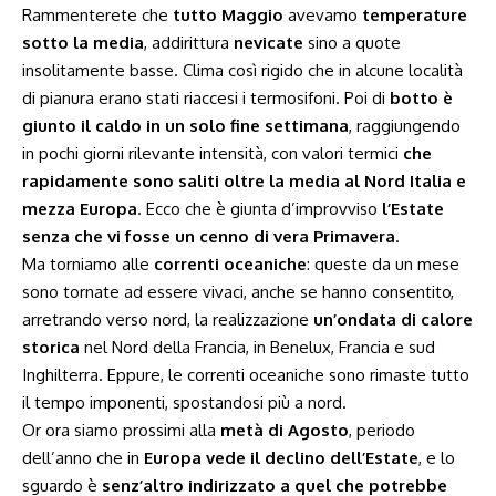
Rammenterete che
tutto Maggio
avevamo
temperature
sotto la media
, addirittura
nevicate
sino a quote
insolitamente basse. Clima così rigido che in alcune località
di pianura erano stati riaccesi i termosifoni. Poi di
botto è
giunto il caldo in un solo fine settimana
, raggiungendo
in pochi giorni rilevante intensità, con valori termici
che
rapidamente sono saliti oltre la media al Nord Italia e
mezza Europa
. Ecco che è giunta d’improvviso
l’Estate
senza che vi fosse un cenno di vera Primavera
.
Ma torniamo alle
correnti oceaniche
: queste da un mese
sono tornate ad essere vivaci, anche se hanno consentito,
arretrando verso nord, la realizzazione
un’ondata di calore
storica
nel Nord della Francia, in Benelux, Francia e sud
Inghilterra. Eppure, le correnti oceaniche sono rimaste tutto
il tempo imponenti, spostandosi più a nord.
Or ora siamo prossimi alla
metà di Agosto
, periodo
dell’anno che in
Europa vede il declino dell’Estate
, e lo
sguardo è
senz’altro indirizzato a quel che potrebbe