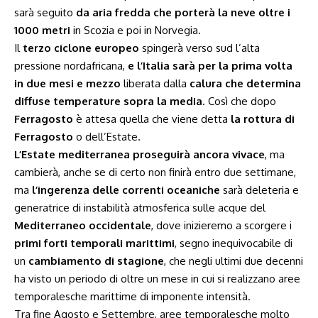
sarà seguito
da aria fredda che porterà la neve oltre i
1000 metri
in Scozia e poi in Norvegia.
Il
terzo ciclone europeo
spingerà verso sud l’alta
pressione nordafricana,
e l’Italia sarà per la prima volta
in due mesi e mezzo
liberata dalla
calura che determina
diffuse temperature sopra la media
. Così che dopo
Ferragosto
è attesa quella che viene detta
la rottura di
Ferragosto
o dell’Estate.
L’Estate mediterranea proseguirà ancora vivace
, ma
cambierà, anche se di certo non finirà entro due settimane,
ma
l’ingerenza delle correnti oceaniche
sarà deleteria e
generatrice di instabilità atmosferica sulle acque del
Mediterraneo occidentale
, dove inizieremo a scorgere i
primi forti temporali marittimi
, segno inequivocabile di
un
cambiamento di stagione
, che negli ultimi due decenni
ha visto un periodo di oltre un mese in cui si realizzano aree
temporalesche marittime di imponente intensità.
Tra fine Agosto e Settembre, aree temporalesche molto