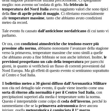
della stagione primaverile iniziata precocemente. Ci spieghiamo
meglio: non avremo un’ondata di gelo. Ma
febbraio la
temperatura del Nord Italia
aveva raggiunto valori che sono tipici
della
fine di aprile primi di maggio
. Ci riferiamo essenzialmente
alle
temperature massime
, tanto che abbiamo avuto condizioni
meteo da record.
Tale evento fu causato
dall’anticiclone nordafricano
di cui tanto vi
parliamo.
Or ora, con
condizioni atmosferiche che tendono essere più
prossime alla norma
, abbiamo nonostante l’avanzare della stagione
verso la primavera, temperature massime che sono simili a quelle
che abbiamo avuto a fine febbraio se non anche inferiori. Inoltre,
le
previsioni prospettano un calo della temperatura
per parecchi
giorni, in quanto si verificherà un flusso di correnti provenienti dal
Nord Europa. Ma gli effetti di questo evento si sentiranno soprattutto
al Centro e Sud Italia.
Il
bollettino meteo a 30 giorni diffuso dall’Aeronautica Militare
non cita nel dettaglio tale evento, il quale viene inserito come una
sorta di ritorno alla normalità è per il Centro Sud Italia
, con
precipitazioni superiori alla media è temperature sotto la norma.
Questo è interpretabile come colpo di
coda dell’inverno
, perché lo
rammentiamo che se la
primavera astronomica
deve ancora
iniziare, quella
meteorologica è cominciata il 1° marzo
.