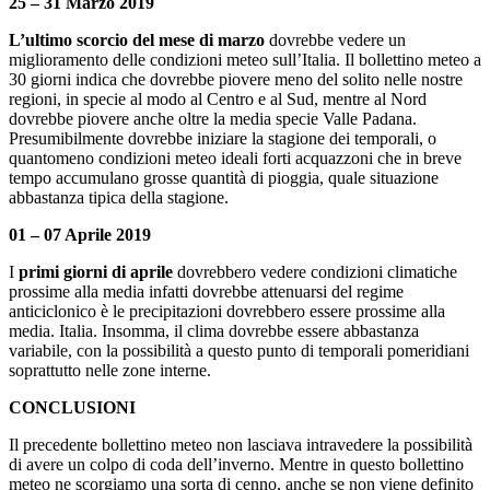
25 – 31 Marzo 2019
L’ultimo scorcio del mese di marzo
dovrebbe vedere un
miglioramento delle condizioni meteo sull’Italia. Il bollettino meteo a
30 giorni indica che dovrebbe piovere meno del solito nelle nostre
regioni, in specie al modo al Centro e al Sud, mentre al Nord
dovrebbe piovere anche oltre la media specie Valle Padana.
Presumibilmente dovrebbe iniziare la stagione dei temporali, o
quantomeno condizioni meteo ideali forti acquazzoni che in breve
tempo accumulano grosse quantità di pioggia, quale situazione
abbastanza tipica della stagione.
01 – 07 Aprile 2019
I
primi giorni di aprile
dovrebbero vedere condizioni climatiche
prossime alla media infatti dovrebbe attenuarsi del regime
anticiclonico è le precipitazioni dovrebbero essere prossime alla
media. Italia. Insomma, il clima dovrebbe essere abbastanza
variabile, con la possibilità a questo punto di temporali pomeridiani
soprattutto nelle zone interne.
CONCLUSIONI
Il precedente bollettino meteo non lasciava intravedere la possibilità
di avere un colpo di coda dell’inverno. Mentre in questo bollettino
meteo ne scorgiamo una sorta di cenno, anche se non viene definito