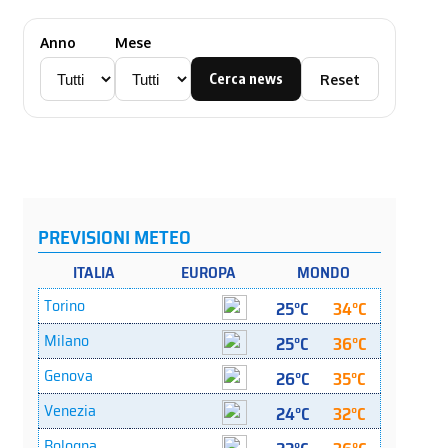
Anno
Mese
Cerca news
Reset