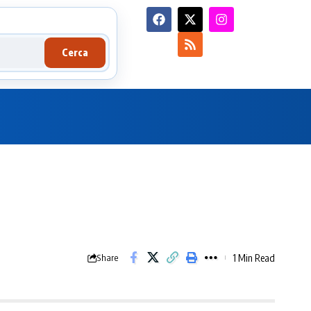
Cerca
1 Min Read
Share