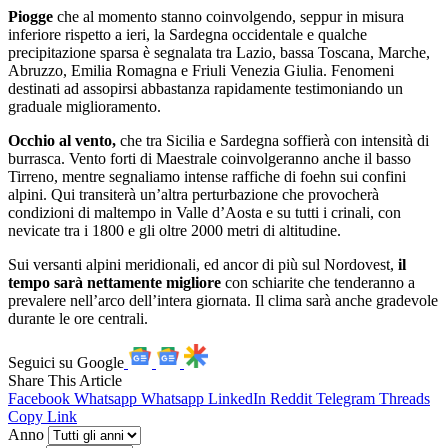
Piogge
che al momento stanno coinvolgendo, seppur in misura
inferiore rispetto a ieri, la Sardegna occidentale e qualche
precipitazione sparsa è segnalata tra Lazio, bassa Toscana, Marche,
Abruzzo, Emilia Romagna e Friuli Venezia Giulia. Fenomeni
destinati ad assopirsi abbastanza rapidamente testimoniando un
graduale miglioramento.
Occhio al vento,
che tra Sicilia e Sardegna soffierà con intensità di
burrasca. Vento forti di Maestrale coinvolgeranno anche il basso
Tirreno, mentre segnaliamo intense raffiche di foehn sui confini
alpini. Qui transiterà un’altra perturbazione che provocherà
condizioni di maltempo in Valle d’Aosta e su tutti i crinali, con
nevicate tra i 1800 e gli oltre 2000 metri di altitudine.
Sui versanti alpini meridionali, ed ancor di più sul Nordovest,
il
tempo sarà nettamente migliore
con schiarite che tenderanno a
prevalere nell’arco dell’intera giornata. Il clima sarà anche gradevole
durante le ore centrali.
Seguici su Google
Share This Article
Facebook
Whatsapp
Whatsapp
LinkedIn
Reddit
Telegram
Threads
Copy Link
Anno