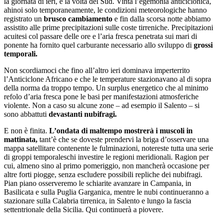
la giornata di ieri, è la volta del Sud. Vinta l’egemonia anticiclonica,
ahinoi solo temporaneamente, le condizioni meteorologiche hanno
registrato un
brusco cambiamento
e fin dalla scorsa notte abbiamo
assistito alle prime precipitazioni sulle coste tirreniche. Precipitazioni
acuitesi col passare delle ore e l’aria fresca penetrata sui mari di
ponente ha fornito quel carburante necessario allo sviluppo di
grossi
temporali.
Non scordiamoci che fino all’altro ieri dominava imperterrito
l’Anticiclone Africano e che le temperature stazionavano al di sopra
della norma da troppo tempo. Un surplus energetico che al minimo
refolo d’aria fresca pone le basi per manifestazioni atmosferiche
violente. Non a caso su alcune zone – ad esempio il Salento – si
sono abbattuti
devastanti nubifragi.
E non è finita.
L’ondata di maltempo mostrerà i muscoli in
mattinata,
tant’è che se doveste prendervi la briga d’osservare una
mappa satellitare contenente le fulminazioni, notereste tutta una serie
di groppi temporaleschi investire le regioni meridionali. Ragion per
cui, almeno sino al primo pomeriggio, non mancherà occasione per
altre forti piogge, senza escludere possibili repliche dei nubifragi.
Pian piano osserveremo le schiarite avanzare in Campania, in
Basilicata e sulla Puglia Garganica, mentre le nubi continueranno a
stazionare sulla Calabria tirrenica, in Salento e lungo la fascia
settentrionale della Sicilia. Qui continuerà a piovere.