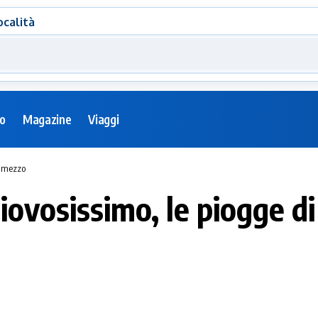
ocalità
eo
Magazine
Viaggi
e mezzo
iovosissimo, le piogge d