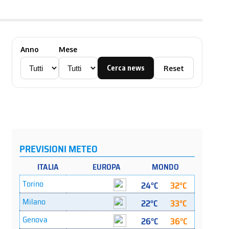
Anno
Mese
Cerca news
Reset