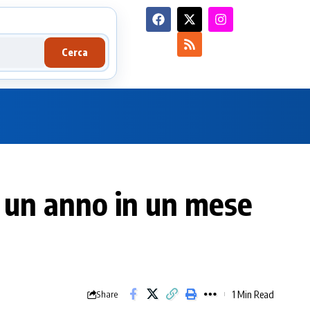
Cerca
i un anno in un mese
1 Min Read
Share