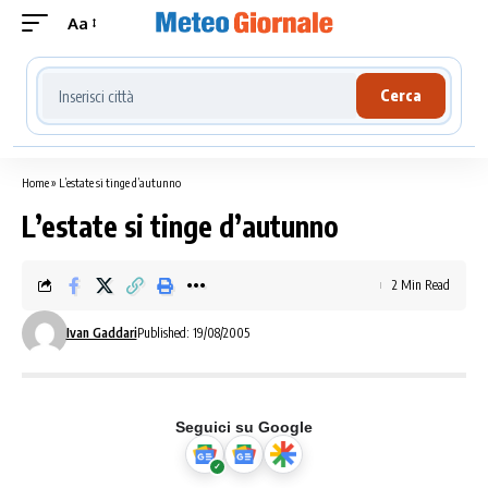
Aa
Cerca località meteo
Cerca
Home
»
L’estate si tinge d’autunno
L’estate si tinge d’autunno
2 Min Read
Ivan Gaddari
Published: 19/08/2005
Seguici su Google