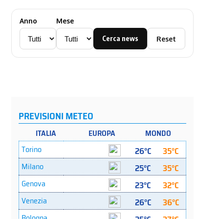
Anno
Mese
Cerca news
Reset