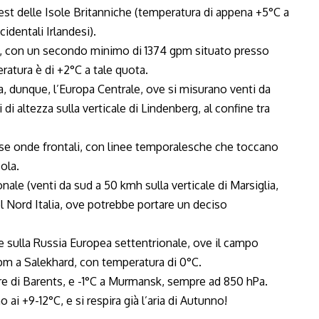
st delle Isole Britanniche (temperatura di appena +5°C a
identali Irlandesi).
ia, con un secondo minimo di 1374 gpm situato presso
ratura è di +2°C a tale quota.
sa, dunque, l’Europa Centrale, ove si misurano venti da
i altezza sulla verticale di Lindenberg, al confine tra
erse onde frontali, con linee temporalesche che toccano
ola.
nale (venti da sud a 50 kmh sulla verticale di Marsiglia,
el Nord Italia, ove potrebbe portare un deciso
 sulla Russia Europea settentrionale, ove il campo
pm a Salekhard, con temperatura di 0°C.
are di Barents, e -1°C a Murmansk, sempre ad 850 hPa.
i +9-12°C, e si respira già l’aria di Autunno!