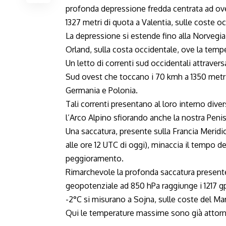
profonda depressione fredda centrata ad ove
1327 metri di quota a Valentia, sulle coste occ
La depressione si estende fino alla Norveg
Orland, sulla costa occidentale, ove la tempe
Un letto di correnti sud occidentali attraver
Sud ovest che toccano i 70 kmh a 1350 metri d
Germania e Polonia.
Tali correnti presentano al loro interno div
l’Arco Alpino sfiorando anche la nostra Penis
Una saccatura, presente sulla Francia Meridio
alle ore 12 UTC di oggi), minaccia il tempo d
peggioramento.
Rimarchevole la profonda saccatura presente
geopotenziale ad 850 hPa raggiunge i 1217 g
-2°C si misurano a Sojna, sulle coste del M
Qui le temperature massime sono già attorno a