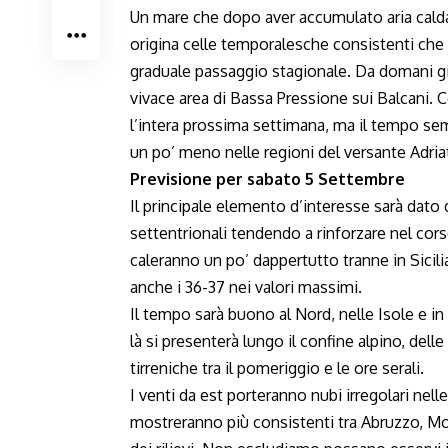
Un mare che dopo aver accumulato aria calda p
origina celle temporalesche consistenti che
graduale passaggio stagionale. Da domani gi
vivace area di Bassa Pressione sui Balcani. 
l’intera prossima settimana, ma il tempo s
un po’ meno nelle regioni del versante Adria
Previsione per sabato 5 Settembre
Il principale elemento d’interesse sarà dato d
settentrionali tendendo a rinforzare nel cor
caleranno un po’ dappertutto tranne in Sicil
anche i 36-37 nei valori massimi.
Il tempo sarà buono al Nord, nelle Isole e in
là si presenterà lungo il confine alpino, dell
tirreniche tra il pomeriggio e le ore serali.
I venti da est porteranno nubi irregolari nel
mostreranno più consistenti tra Abruzzo, Mol