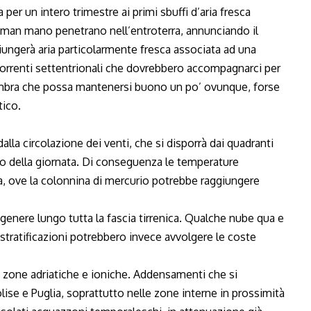
er un intero trimestre ai primi sbuffi d’aria fresca
 man mano penetrano nell’entroterra, annunciando il
ungerà aria particolarmente fresca associata ad una
Correnti settentrionali che dovrebbero accompagnarci per
embra che possa mantenersi buono un po’ ovunque, forse
tico.
alla circolazione dei venti, che si disporrà dai quadranti
so della giornata. Di conseguenza le temperature
ia, ove la colonnina di mercurio potrebbe raggiungere
 genere lungo tutta la fascia tirrenica. Qualche nube qua e
e stratificazioni potrebbero invece avvolgere le coste
le zone adriatiche e ioniche. Addensamenti che si
ise e Puglia, soprattutto nelle zone interne in prossimità