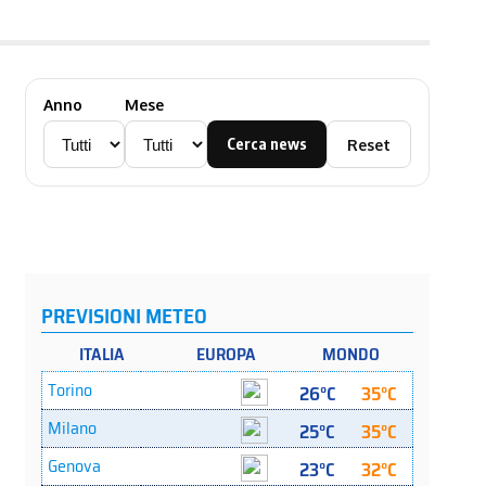
Anno
Mese
Cerca news
Reset