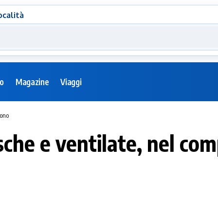
ocalità
eo
Magazine
Viaggi
uono
esche e ventilate, nel co