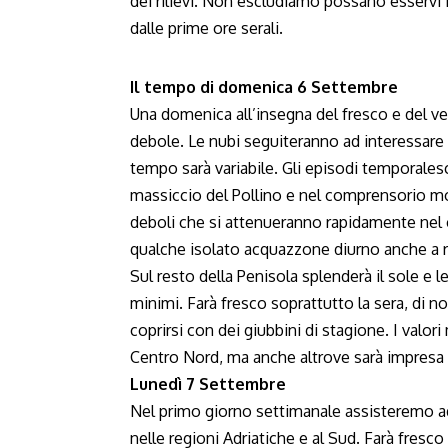
dei rilievi. Non escludiamo possano esservi 
dalle prime ore serali.
Il tempo di domenica 6 Settembre
Una domenica all’insegna del fresco e del ven
debole. Le nubi seguiteranno ad interessare u
tempo sarà variabile. Gli episodi temporale
massiccio del Pollino e nel comprensorio mo
deboli che si attenueranno rapidamente nel co
qualche isolato acquazzone diurno anche a ri
Sul resto della Penisola splenderà il sole e 
minimi. Farà fresco soprattutto la sera, di no
coprirsi con dei giubbini di stagione. I valor
Centro Nord, ma anche altrove sarà impresa ar
Lunedì 7 Settembre
Nel primo giorno settimanale assisteremo ad 
nelle regioni Adriatiche e al Sud. Farà fresco 