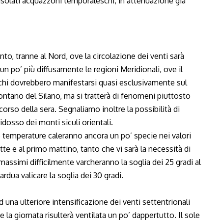
isolati acquazzoni temporaleschi, in attenuazione già
to, tranne al Nord, ove la circolazione dei venti sarà
n po’ più diffusamente le regioni Meridionali, ove il
schi dovrebbero manifestarsi quasi esclusivamente sul
ntano del Silano, ma si tratterà di fenomeni piuttosto
rso della sera. Segnaliamo inoltre la possibilità di
dosso dei monti siculi orientali.
le temperature caleranno ancora un po’ specie nei valori
tte e al primo mattino, tanto che vi sarà la necessità di
i massimi difficilmente varcheranno la soglia dei 25 gradi al
dua valicare la soglia dei 30 gradi.
una ulteriore intensificazione dei venti settentrionali
e la giornata risulterà ventilata un po’ dappertutto. Il sole