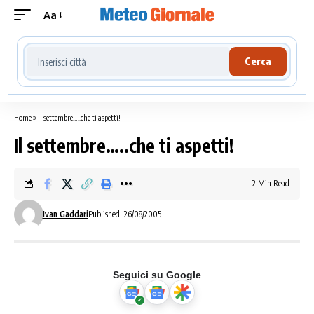
Aa
Cerca località meteo
Cerca
Home
»
Il settembre…..che ti aspetti!
Il settembre…..che ti aspetti!
2 Min Read
Ivan Gaddari
Published: 26/08/2005
Seguici su Google