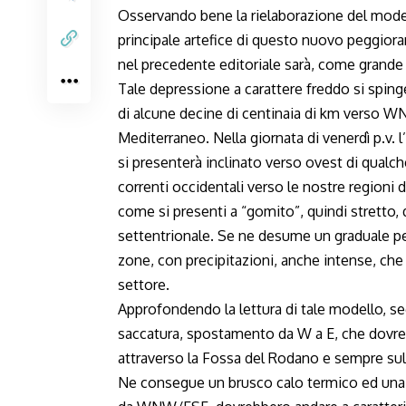
Osservando bene la rielaborazione del modell
principale artefice di questo nuovo peggio
nel precedente editoriale sarà, come grande a
Tale depressione a carattere freddo si sping
di alcune decine di centinaia di km verso WN
Mediterraneo. Nella giornata di venerdì p.v. 
si presenterà inclinato verso ovest di qualch
correnti occidentali verso le nostre regioni
come si presenti a “gomito”, quindi stretto, 
settentrionale. Se ne desume un graduale p
zone, con precipitazioni, anche intense, che
settore.
Approfondendo la lettura di tale modello, seg
saccatura, spostamento da W a E, che dovrebb
attraverso la Fossa del Rodano e sempre sul
Ne consegue un brusco calo termico ed una s