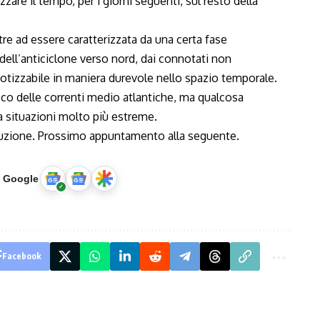
re il tempo, per i giorni seguenti, sul resto della
tre ad essere caratterizzata da una certa fase
ell’anticiclone verso nord, dai connotati non
otizzabile in maniera durevole nello spazio temporale.
cco delle correnti medio atlantiche, ma qualcosa
 a situazioni molto più estreme.
zione. Prossimo appuntamento alla seguente.
u Google
Facebook