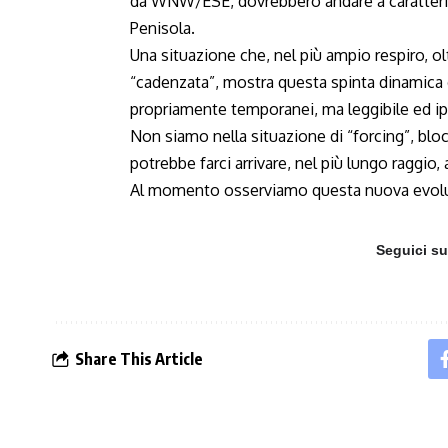
da WNW/ESE, dovrebbero andare a caratterizza
Penisola.
Una situazione che, nel più ampio respiro, ol
“cadenzata”, mostra questa spinta dinamica d
propriamente temporanei, ma leggibile ed ip
Non siamo nella situazione di “forcing”, blo
potrebbe farci arrivare, nel più lungo raggio,
Al momento osserviamo questa nuova evolu
Seguici s
Share This Article