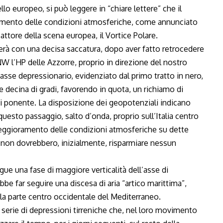
o europeo, si può leggere in “chiare lettere” che il
ramento delle condizioni atmosferiche, come annunciato
ttore della scena europea, il Vortice Polare.
erà con una decisa saccatura, dopo aver fatto retrocedere
W l’HP delle Azzorre, proprio in direzione del nostro
l’asse depressionario, evidenziato dal primo tratto in nero,
e decina di gradi, favorendo in quota, un richiamo di
 di ponente. La disposizione dei geopotenziali indicano
questo passaggio, salto d’onda, proprio sull’Italia centro
eggioramento delle condizioni atmosferiche su dette
 non dovrebbero, inizialmente, risparmiare nessun
ue una fase di maggiore verticalità dell’asse di
e far seguire una discesa di aria “artico marittima”,
la parte centro occidentale del Mediterraneo.
erie di depressioni tirreniche che, nel loro movimento