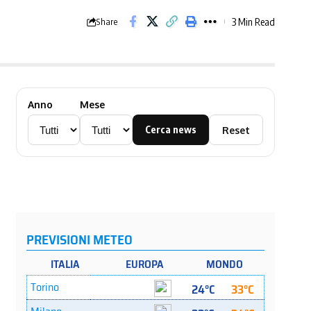
3 Min Read
Share
Anno
Mese
Cerca news
Reset