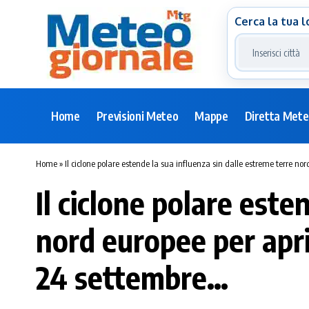
Cerca la tua l
Home
Previsioni Meteo
Mappe
Diretta Met
Home
»
Il ciclone polare estende la sua influenza sin dalle estreme terre no
Il ciclone polare este
nord europee per apri
24 settembre…